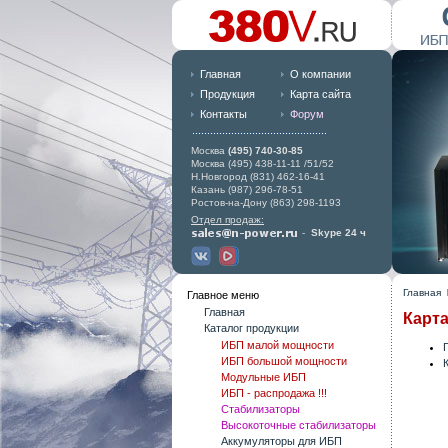
Главная
О компании
Продукция
Карта сайта
Контакты
Форум
Москва
(495) 740-30-85
Москва (495) 438-11-11 /51/52
Н.Новгород (831) 462-16-41
Казань (987) 296-78-51
Ростов-на-Дону (863) 298-1193
Отдел продаж:
-
Skype 24 ч
Главная
Главное меню
Главная
Карт
Каталог продукции
ИБП малой мощности
ИБП большой мощности
Модульные ИБП
ИБП - распродажа !!!
Стабилизаторы
Высокоточные стабилизаторы
Аккумуляторы для ИБП