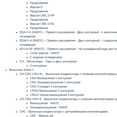
Продолжение
Версии D
Продолжение
Версии UWL D HP
Продолжение
Версии UWL D ES
Продолжение
EDA-F-K (R407C) – Прямого расширения - Двух контурный - с выносны
охлаждения
EDW-F-K (R407C) – Прямого расширения - Двух контурный - с водоохл
охлаждения
ED-UV-SF (R407C) - Прямого расширения - На охлажденной воде для 
Сплит версия - R407C
С водным охлаждением
CH - Экочиллеры - Одно и двух контурные
2-контурные
Выносные блоки 1
CR-CRS–CRU-Kc - Выносные конденсаторы с осевыми вентиляторами д
CRS Малошумная 1-контурная
CRU Ультрамалошумная 1-контурная
CR/2 Стандарт 2-контурная
CRS/2 Малошумная 2-контурная
CRU/2 Ультра-малошумная 2-контурная
CR-CRS–CRU-K - Выносные конденсаторы с осевыми вентиляторами д
Малошумная - R407C
Ультрамалошумная - R407C
CRC - Выносные конденсаторы с центробежными вентиляторами
CRC - Версия 1M