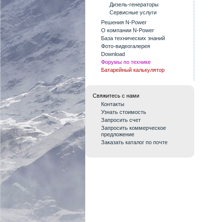
Дизель-генераторы
Сервисные услуги
Решения N-Power
О компании N-Power
База технических знаний
Фото-видеогалерея
Download
Форумы по технике
Батарейный калькулятор
Свяжитесь с нами
Контакты
Узнать стоимость
Запросить счет
Запросить коммерческое
предложение
Заказать каталог по почте