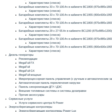
Характеристики (список)
Батарейные комплекты 33 x 70-100 Aч в кабинете BC1800 (875x885x1800
Характеристики (список)
Батарейные комплекты 33 x 70-100 Aч в кабинете BC1955 (800x600x1955
Характеристики (список)
Батарейные комплекты 40 x 70-100 Aч в кабинете BC1800 (875x885x1800
Характеристики (список)
Батарейные комплекты 29 x 27-55 Aч в кабинете BC1200 (875x885x1200)
Характеристики (список)
Батарейные комплекты 29 x 70-100 Aч в кабинете BC1800 (875x885x1800
Характеристики (список)
Батарейные комплекты 29 x 70-100 Aч в кабинете BC1955 (800x600x1955
Характеристики (список)
Дизель-генераторы
Рекомендации
MegaFull FX
MegaFull
MegaFull GX
MegaFull мощные
Микропроцессорная панель управления (с ручным и автоматическим з
Автоматическая панель переключения нагрузки
Панель синхронизации ДГУ / ДЭС
Внешние топливные системы и системы дозаправки
Прочие аксессуары
Сервисные услуги
Услуги сервисного центра N-Power
Энергосберегающие контроллеры
Энергосберегающие контроллеры Power-Lux