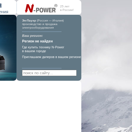
25 лет
в России!
Эн-Пауэр
(Россия — Италия)
производство и продажа
электрооборудования
Ваш регион:
Регион не найден
Где купить технику N-Power
в вашем городе
Приглашаем дилеров
в вашем регионе