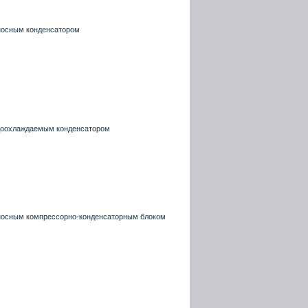
ыносным конденсатором
одоохлаждаемым конденсатором
ыносным компрессорно-конденсаторным блоком