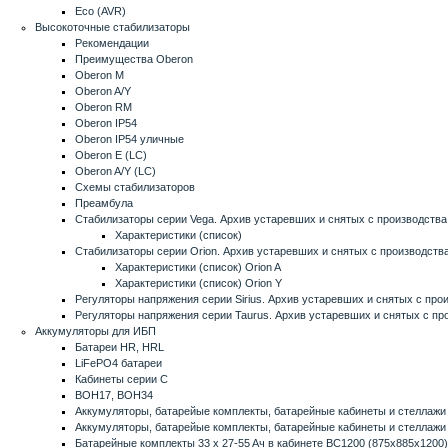
Eco (AVR)
Высокоточные стабилизаторы
Рекомендации
Преимущества Oberon
Oberon M
Oberon A/Y
Oberon RM
Oberon IP54
Oberon IP54 уличные
Oberon E (LC)
Oberon A/Y (LC)
Схемы стабилизаторов
Преамбула
Стабилизаторы серии Vega. Архив устаревших и снятых с производств
Характеристики (список)
Стабилизаторы серии Orion. Архив устаревших и снятых с производств
Характеристики (список) Orion A
Характеристики (список) Orion Y
Регуляторы напряжения серии Sirius. Архив устаревших и снятых с про
Регуляторы напряжения серии Taurus. Архив устаревших и снятых с пр
Аккумуляторы для ИБП
Батареи HR, HRL
LiFePO4 батареи
Кабинеты серии C
BOH17, BOH34
Аккумуляторы, батарейые комплекты, батарейные кабинеты и стеллажи
Аккумуляторы, батарейые комплекты, батарейные кабинеты и стеллажи 
Батарейные комплекты 33 x 27-55 Aч в кабинете BC1200 (875x885x1200)