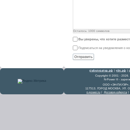
Осталось:
1000
символов
Вы уверены, что хотите размес
Подписаться на уведомления о н
Отправить
|
|
Copyright © 2001 - 2026
N-Power ® - заре
ООО «ЭН-ПАУЭР», 
117513, ГОРОД МОСКВА, УЛ. 
n-power.ru
|
Договор-оферта