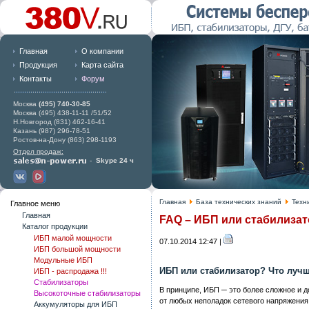
Главная
О компании
Продукция
Карта сайта
Контакты
Форум
Москва
(495) 740-30-85
Москва (495) 438-11-11 /51/52
Н.Новгород (831) 462-16-41
Казань (987) 296-78-51
Ростов-на-Дону (863) 298-1193
Отдел продаж:
-
Skype 24 ч
Главная
База технических знаний
Техн
Главное меню
Главная
FAQ – ИБП или стабилизат
Каталог продукции
ИБП малой мощности
07.10.2014 12:47 |
ИБП большой мощности
Модульные ИБП
ИБП или стабилизатор? Что лучш
ИБП - распродажа !!!
Стабилизаторы
В принципе, ИБП ─ это более сложное и 
Высокоточные стабилизаторы
от любых неполадок сетевого напряжения, 
Аккумуляторы для ИБП