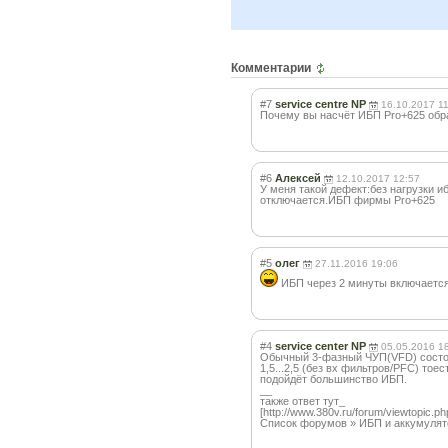
Комментарии
#7
service centre NP
16.10.2017 1
Почему вы насчёт ИБП Pro+625 обр
#6
Алексей
12.10.2017 12:57
У меня такой дефект:без нагрузки и
отключается.ИБП фирмы Pro+625
#5
олег
27.11.2016 19:06
ИБП через 2 минуты включается
#4
service center NP
05.05.2016 1
Обычный 3-фазный ЧУП(VFD) состоя
1,5...2,5 (без вх фильтров/PFC) т
подойдёт большинство ИБП.
__
также ответ тут_
[http://www.380v.ru/forum/viewtopic
Список форумов » ИБП и аккумулят