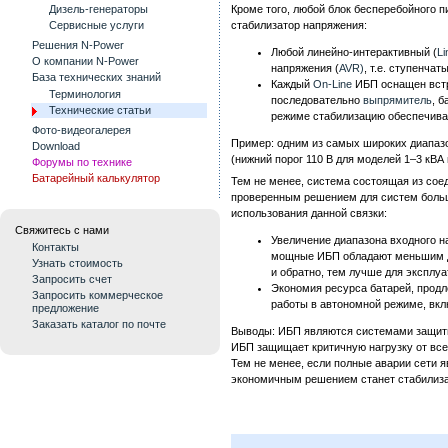
Дизель-генераторы
Кроме того, любой блок бесперебойного 
Сервисные услуги
стабилизатор напряжения:
Решения N-Power
Любой линейно-интерактивный (
Li
О компании N-Power
напряжения (
AVR)
, т.е. ступенча
База технических знаний
Каждый
On-Line
ИБП оснащен встр
Терминология
последовательно
выпрямитель
, 
Технические статьи
режиме стабилизацию обеспечив
Фото-видеогалерея
Пример: одним из самых широких диапаз
Download
(нижний порог 110 В для моделей 1–3 кВА 
Форумы по технике
Батарейный калькулятор
Тем не менее, система состоящая из со
проверенным решением для систем большо
использования данной связки:
Свяжитесь с нами
Увеличение диапазона входного на
Контакты
мощные ИБП обладают меньшим ди
Узнать стоимость
и обратно, тем лучше для эксплу
Запросить счет
Экономия ресурса батарей, продл
Запросить коммерческое
работы в автономной режиме, вк
предложение
Заказать каталог по почте
Выводы: ИБП являются системами защиты
ИБП защищает критичную нагрузку от все
Тем не менее, если полные аварии сети я
экономичным решением станет стабилиза