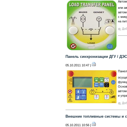
Автом
или а
автом
с мик
на пи
Доб
Панель синхронизации ДГУ / ДЭС
05.10.2011 10:47 |
Панел
осуще
функц
Основ
автом
и упр
Доб
Внешние топливные системы и 
05.10.2011 10:56 |