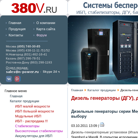
Главная
О компании
Продукция
Карта сайта
Контакты
Форум
Москва
(495) 740-30-85
Москва (495) 438-11-11 /51/52
Н.Новгород (831) 462-16-41
Казань (987) 296-78-51
Ростов-на-Дону (863) 298-1193
Отдел продаж:
-
Skype 24 ч
Главная
Каталог продукции
Дизель-ген
Главное меню
Главная
Дизель генераторы (ДГУ),
Каталог продукции
ИБП малой мощности
Дизельные генераторы серии Meg
ИБП большой мощности
выбору
Модульные ИБП
ИБП - распродажа !!!
03.10.2011 13:09 |
Стабилизаторы
Высокоточные стабилизаторы
Дизель-генераторные установки (Итал
Аккумуляторы для ИБП
Stamford и Marelli. В открытом исполнен