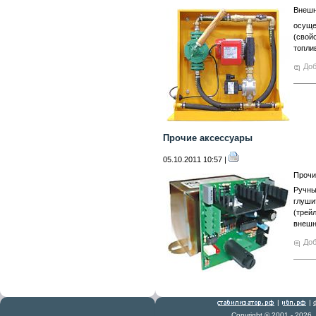
Внешн
осуще
(свой
топли
Доб
Прочие аксессуары
05.10.2011 10:57 |
Прочи
Ручны
глуши
(трей
внешн
Доб
|
|
Copyright © 2001 - 2026