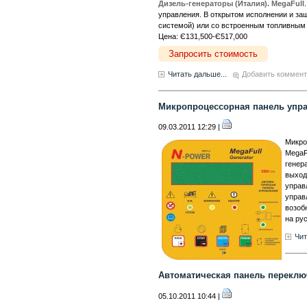
Дизель-генераторы (Италия). MegaFull
управления. В открытом исполнении и за
системой) или со встроенным топливным 
Цена: Є131,500-Є517,000
Запросить стоимость
Читать дальше...
Добавить коммен
Микропроцессорная панель упра
09.03.2011 12:29 |
Микро
MegaF
генер
выход
управ
управ
возоб
на ру
Чит
Автоматическая панель переклю
05.10.2011 10:44 |