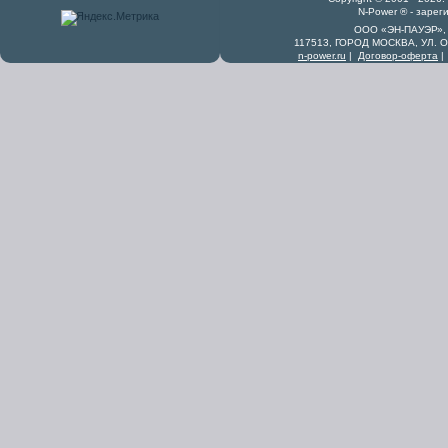
N-Power ® - заре
ООО «ЭН-ПАУЭР», 
117513, ГОРОД МОСКВА, УЛ. 
n-power.ru
|
Договор-оферта