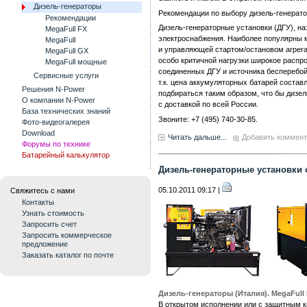
Дизель-генераторы
Рекомендации по выбору дизель-генерато
Рекомендации
Дизель-генераторные установки (ДГУ), н
MegaFull FX
электроснабжения. Наиболее популярны 
MegaFull
и управляющей стартом/остановом агрегат
MegaFull GX
особо критичной нагрузки широкое распр
MegaFull мощные
соединенных ДГУ и источника бесперебой
Сервисные услуги
т.к. цена аккумуляторных батарей соста
Решения N-Power
подбираться таким образом, что бы дизе
О компании N-Power
с доставкой по всей России.
База технических знаний
Звоните: +7 (495) 740-30-85.
Фото-видеогалерея
Download
Читать дальше...
Добавить коммен
Форумы по технике
Батарейный калькулятор
Дизель-генераторные установки 
05.10.2011 09:17 |
Свяжитесь с нами
Контакты
Узнать стоимость
Запросить счет
Запросить коммерческое
предложение
Заказать каталог по почте
Дизель-генераторы (Италия). MegaFull
В открытом исполнении или с защитным 