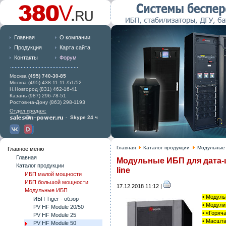
Главная
О компании
Продукция
Карта сайта
Контакты
Форум
Москва
(495) 740-30-85
Москва (495) 438-11-11 /51/52
Н.Новгород (831) 462-16-41
Казань (987) 296-78-51
Ростов-на-Дону (863) 298-1193
Отдел продаж:
-
Skype 24 ч
Главная
Каталог продукции
Модульные
Главное меню
Главная
Модульные ИБП для дата-це
Каталог продукции
line
ИБП малой мощности
ИБП большой мощности
17.12.2018 11:12 |
Модульные ИБП
• Модуль
ИБП Tiger - обзор
•
Модули 
PV HF Module 20/50
•
«Горяча
PV HF Module 25
•
Масштаб
PV HF Module 50