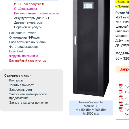
•
Большо
ИБП - распродажа !!!
• Привле
Стабилизаторы
Power-V
Высокоточные стабилизаторы
ИБП на б
Аккумуляторы для ИБП
N+X. Воз
Дизель-генераторы
Широкий 
Сервисные услуги
напряжен
Решения N-Power
мощности
О компании N-Power
ДЦентрал
База технических знаний
др.центр
Фото-видеогалерея
Download
Модель
Форумы по технике
50 – 32
Батарейный калькулятор
Запр
Свяжитесь с нами
Контакты
Узнать стоимость
Po
Запросить счет
Pow
Запросить коммерческое
предложение
Po
Power-Vision HF
Заказать каталог по почте
ИБ
Module 50
4 x 50 кВА = 200 кВА
Po
h=2000 мм
Дал