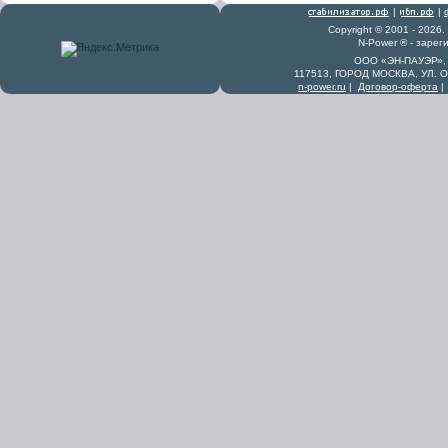
|
|
Copyright © 2001 - 2026
N-Power ® - заре
ООО «ЭН-ПАУЭР», 
117513, ГОРОД МОСКВА, УЛ. 
n-power.ru
|
Договор-оферта