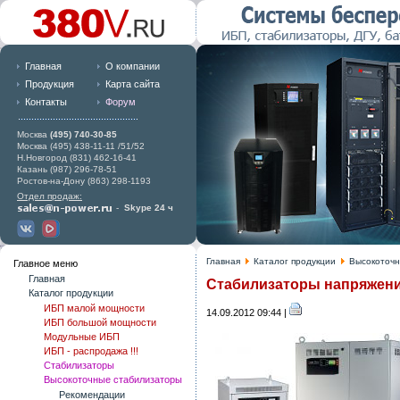
Главная
О компании
Продукция
Карта сайта
Контакты
Форум
Москва
(495) 740-30-85
Москва (495) 438-11-11 /51/52
Н.Новгород (831) 462-16-41
Казань (987) 296-78-51
Ростов-на-Дону (863) 298-1193
Отдел продаж:
-
Skype 24 ч
Главная
Каталог продукции
Высокоточн
Главное меню
Главная
Стабилизаторы напряжени
Каталог продукции
ИБП малой мощности
14.09.2012 09:44 |
ИБП большой мощности
Модульные ИБП
ИБП - распродажа !!!
Стабилизаторы
Высокоточные стабилизаторы
Рекомендации