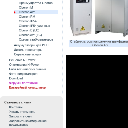
Преимущества Oberon
Oberon M
Oberon A/Y
Oberon RM
Oberon IP54
Oberon IP54 уличные
Oberon E (LC)
Oberon A/Y (LC)
Схемы стабилизаторов
Стабилизаторы напряжения трехфазны
Аккумуляторы для ИБП
Oberon A/Y
Дизель-генераторы
Сервисные услуги
Решения N-Power
О компании N-Power
База технических знаний
Фото-видеогалерея
Download
Форумы по технике
Батарейный калькулятор
Свяжитесь с нами
Контакты
Узнать стоимость
Запросить счет
Запросить коммерческое
предложение