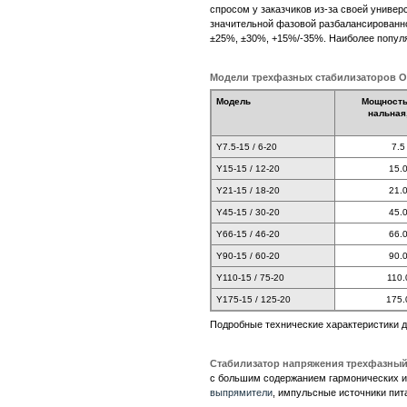
спросом у заказчиков из-за своей униве
значительной фазовой разбалансированн
±25%, ±30%, +15%/-35%. Наиболее попул
Модели трехфазных стабилизаторов O
Модель
Мощность
нальная
Y7.5-15 / 6-20
7.5
Y15-15 / 12-20
15.
Y21-15 / 18-20
21.
Y45-15 / 30-20
45.
Y66-15 / 46-20
66.
Y90-15 / 60-20
90.
Y110-15 / 75-20
110.
Y175-15 / 125-20
175.
Подробные технические характеристики 
Стабилизатор напряжения трехфазны
с большим содержанием гармонических ис
выпрямители
, импульсные источники пит