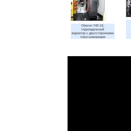
Oberon Y45-15:
торроидальный
вариатор с двухсторонними
токосъемниками