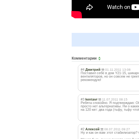
Комментарии
#4
Дмитрий
01.11.2011 13:08
Поставил себе в дом Y21-15, шикар
вентиляторов, но он совсем не грее
рекомендую!
#3
kentavr
11.07.2011 08:15
Ребята спокойно. Я подтверждаю: O
просто нет альтернативы. Ни о каки
на 120 квт: два года (тьфу, тьфу ч
#2
Алексей
08.07.2011 09:27
Ну и как он вам этот стабилизатор? 