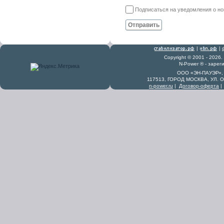
Подписаться на уведомления о н
Отправить
|
|
Copyright © 2001 - 2026
N-Power ® - заре
ООО «ЭН-ПАУЭР», 
117513, ГОРОД МОСКВА, УЛ. 
n-power.ru
|
Договор-оферта