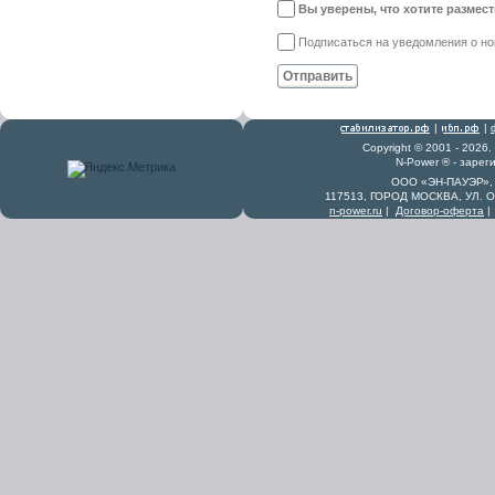
Вы уверены, что хотите размес
Подписаться на уведомления о н
Отправить
|
|
Copyright © 2001 - 2026
N-Power ® - заре
ООО «ЭН-ПАУЭР», 
117513, ГОРОД МОСКВА, УЛ. 
n-power.ru
|
Договор-оферта