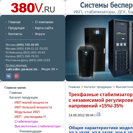
Главная
О компании
Продукция
Карта сайта
Контакты
Форум
Москва
(495) 740-30-85
Москва (495) 438-11-11 /51/52
Н.Новгород (831) 462-16-41
Казань (987) 296-78-51
Ростов-на-Дону (863) 298-1193
Отдел продаж:
-
Skype 24 ч
Главная
Каталог продукции
Высокоточн
Главное меню
Главная
Трехфазные стабилизатор
Каталог продукции
с независимой регулиров
ИБП малой мощности
напряжений +15%/-35%
ИБП большой мощности
Модульные ИБП
14.09.2012 09:44 |
ИБП - распродажа !!!
Стабилизаторы
Высокоточные стабилизаторы
Общие характеристики модел
Рекомендации
Y3.3-15/35, Y7.5-15/35, Y10.5-15