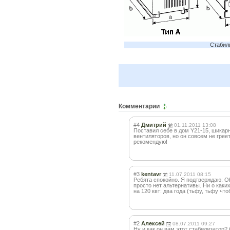
Стабил
Комментарии
#4
Дмитрий
01.11.2011 13:08
Поставил себе в дом Y21-15, шикар
вентиляторов, но он совсем не грее
рекомендую!
#3
kentavr
11.07.2011 08:15
Ребята спокойно. Я подтверждаю: O
просто нет альтернативы. Ни о каки
на 120 квт: два года (тьфу, тьфу ч
#2
Алексей
08.07.2011 09:27
Ну и как он вам этот стабилизатор? 