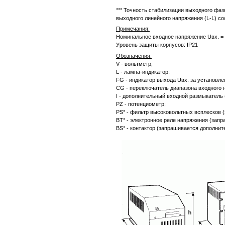
*** Точность стабилизации выходного фаз
выходного линейного напряжения (L-L) со
Примечания:
Номинальное входное напряжение Uвх. = 
Уровень защиты корпусов: IP21
Обозначения:
V - вольтметр;
L - лампа-индикатор;
FG - индикатор выхода Uвх. за установле
CG - переключатель диапазона входного 
I - дополнительный входной размыкатель
PZ - потенциометр;
PS* - фильтр высоковольтных всплесков 
BT* - электронное реле напряжения (запр
BS* - контактор (запрашивается дополнит