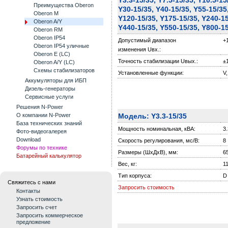
Преимущества Oberon
Y30-15/35, Y40-15/35, Y55-15/35
Oberon M
Y120-15/35, Y175-15/35, Y240-15
Oberon A/Y
Y440-15/35, Y550-15/35, Y800-1
Oberon RM
Oberon IP54
Допустимый диапазон
+
Oberon IP54 уличные
изменения Uвх.:
Oberon E (LC)
Точность стабилизации Uвых.:
±
Oberon A/Y (LC)
Схемы стабилизаторов
Установленные функции:
V,
Аккумуляторы для ИБП
Дизель-генераторы
Сервисные услуги
Решения N-Power
Модель: Y3.3-15/35
О компании N-Power
База технических знаний
Мощность номинальная, кВА:
3.
Фото-видеогалерея
Download
Скорость регулирования, мс/В:
8
Форумы по технике
Размеры (ШxДxВ), мм:
6
Батарейный калькулятор
Вес, кг:
1
Тип корпуса:
D
Свяжитесь с нами
Запросить стоимость
Контакты
Узнать стоимость
Запросить счет
Запросить коммерческое
предложение