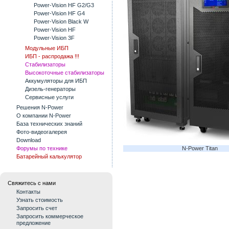
Power-Vision HF G2/G3
Power-Vision HF G4
Power-Vision Black W
Power-Vision HF
Power-Vision 3F
Модульные ИБП
ИБП - распродажа !!!
Стабилизаторы
Высокоточные стабилизаторы
Аккумуляторы для ИБП
Дизель-генераторы
Сервисные услуги
Решения N-Power
О компании N-Power
База технических знаний
Фото-видеогалерея
Download
N-Power Titan
Форумы по технике
Батарейный калькулятор
Свяжитесь с нами
Контакты
Узнать стоимость
Запросить счет
Запросить коммерческое
предложение