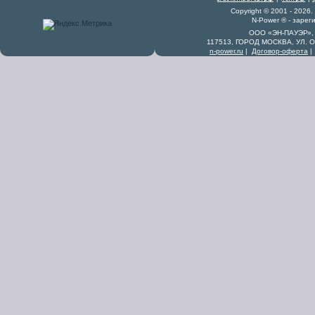
Copyright © 2001 - 2026
N-Power ® - заре
ООО «ЭН-ПАУЭР», 
117513, ГОРОД МОСКВА, УЛ. 
n-power.ru
|
Договор-оферта