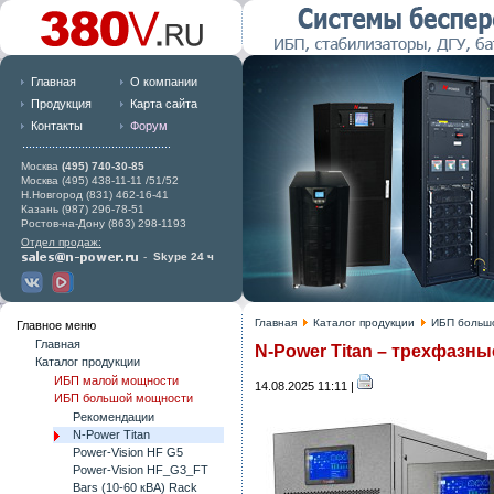
Главная
О компании
Продукция
Карта сайта
Контакты
Форум
Москва
(495) 740-30-85
Москва (495) 438-11-11 /51/52
Н.Новгород (831) 462-16-41
Казань (987) 296-78-51
Ростов-на-Дону (863) 298-1193
Отдел продаж:
-
Skype 24 ч
Главная
Каталог продукции
ИБП больш
Главное меню
Главная
N-Power Titan – трехфазные
Каталог продукции
ИБП малой мощности
14.08.2025 11:11 |
ИБП большой мощности
Рекомендации
N-Power Titan
Power-Vision HF G5
Power-Vision HF_G3_FT
Bars (10-60 кВА) Rack