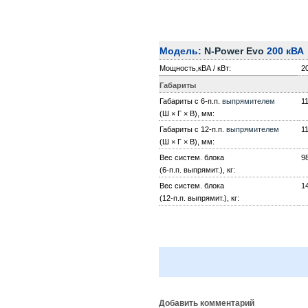
Модель:
N-Power Evo
200 кВА
Мощность,кВА / кВт:
20
Габариты
Габариты с 6-п.п.
выпрямителем
1
(Ш × Г × В), мм:
Габариты с 12-п.п.
выпрямителем
1
(Ш × Г × В), мм:
Вес систем. блока
9
(6-п.п. выпрямит.), кг:
Вес систем. блока
1
(12-п.п. выпрямит.), кг:
Добавить комментарий