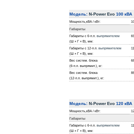
Модель:
N-Power Evo
100 кВА
Мощность,кВА / кВт:
10
Габариты
Габариты с 6-п.п.
выпрямителем
6
(Ш × Г × В), мм:
Габариты с 12-п.п.
выпрямителем
1
(Ш × Г × В), мм:
Вес систем. блока
6
(6-п.п. выпрямит.), кг:
Вес систем. блока
8
(12-п.п. выпрямит.), кг:
Модель:
N-Power Evo
120 кВА
Мощность,кВА / кВт:
12
Габариты
Габариты с 6-п.п.
выпрямителем
1
(Ш × Г × В), мм: