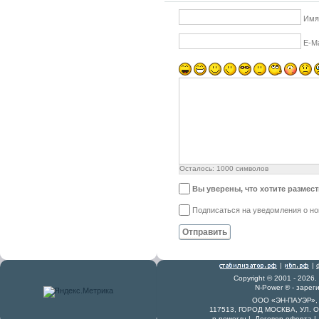
Имя
E-Ma
Осталось:
1000
символов
Вы уверены, что хотите размес
Подписаться на уведомления о н
Отправить
|
|
Copyright © 2001 - 2026
N-Power ® - заре
ООО «ЭН-ПАУЭР», 
117513, ГОРОД МОСКВА, УЛ. 
n-power.ru
|
Договор-оферта