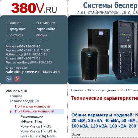
Главная
О компании
Продукция
Карта сайта
Контакты
Форум
Москва
(495) 740-30-85
Москва (495) 438-11-11 /51/52
Н.Новгород (831) 462-16-41
Казань (987) 296-78-51
Ростов-на-Дону (863) 298-1193
Отдел продаж:
-
Skype 24 ч
Главная
Каталог продукции
ИБП больш
Главное меню
Главная
Технические характеристик
Каталог продукции
ИБП малой мощности
ИБП большой мощности
Общие параметры моделей:
N
Рекомендации
20 кВА, 30 кВА, 40 кВА, 50 кВА,
N-Power Titan
100 кВА, 120 кВА, 160 кВА, 200
Power-Vision HF G5
Power-Vision HF_G3_FT
Вход
Bars (10-60 кВА) Rack