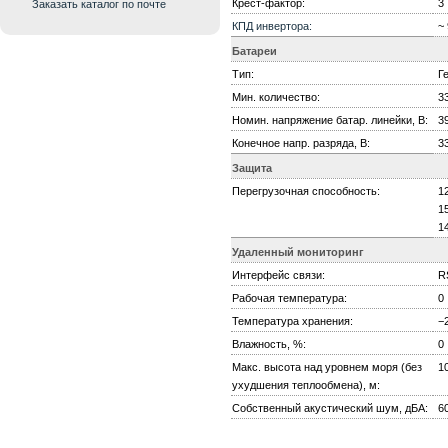
Крест-фактор:
3 
Заказать каталог по почте
КПД
инвертора:
~
Батареи
Тип:
Г
Мин. количество:
3
Номин. напряжение батар. линейки, В:
39
Конечное напр. разряда, В:
3
Защита
Перегрузочная способность:
1
1
1
Удаленный мониторинг
Интерфейс связи:
R
Рабочая температура:
0
Температура хранения:
−
Влажность, %:
0
Макс. высота над уровнем моря (без
1
ухудшения теплообмена), м:
Собственный акустический шум, дБА:
6