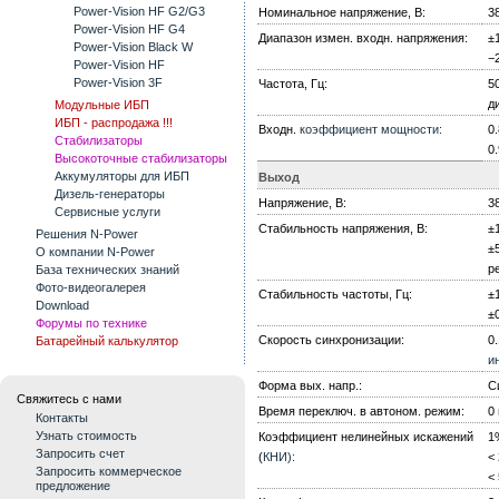
Power-Vision HF G2/G3
Номинальное напряжение, В:
38
Power-Vision HF G4
Диапазон измен. входн. напряжения:
±
Power-Vision Black W
−
Power-Vision HF
Power-Vision 3F
Частота, Гц:
5
д
Модульные ИБП
ИБП - распродажа !!!
Входн.
коэффициент мощности:
0
Стабилизаторы
0
Высокоточные стабилизаторы
Аккумуляторы для ИБП
Выход
Дизель-генераторы
Напряжение, В:
38
Сервисные услуги
Стабильность напряжения, В:
±
Решения N-Power
±
О компании N-Power
р
База технических знаний
Фото-видеогалерея
Стабильность частоты, Гц:
±
Download
±
Форумы по технике
Скорость синхронизации:
0
Батарейный калькулятор
и
Форма вых. напр.:
С
Свяжитесь с нами
Время переключ. в автоном. режим:
0
Контакты
Узнать стоимость
Коэффициент нелинейных искажений
1
Запросить счет
(
КНИ):
<
Запросить коммерческое
<
предложение