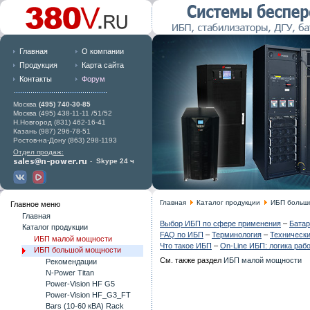
Главная
О компании
Продукция
Карта сайта
Контакты
Форум
Москва
(495) 740-30-85
Москва (495) 438-11-11 /51/52
Н.Новгород (831) 462-16-41
Казань (987) 296-78-51
Ростов-на-Дону (863) 298-1193
Отдел продаж:
-
Skype 24 ч
Главная
Каталог продукции
ИБП больш
Главное меню
Главная
Выбор ИБП по сфере применения
–
Батар
Каталог продукции
FAQ по ИБП
–
Терминология
–
Технически
ИБП малой мощности
Что такое ИБП
–
On-Line ИБП: логика раб
ИБП большой мощности
См. также раздел
ИБП малой мощности
Рекомендации
N-Power Titan
Power-Vision HF G5
Power-Vision HF_G3_FT
Bars (10-60 кВА) Rack