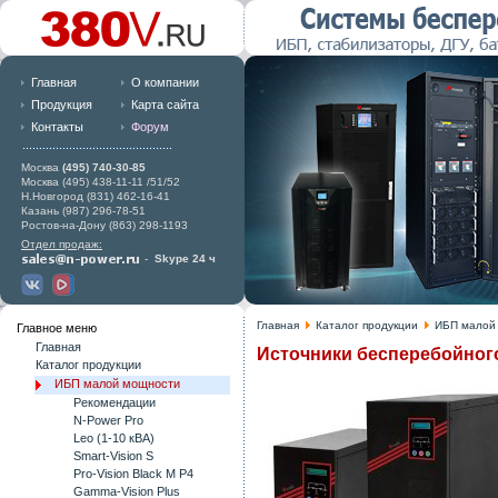
Главная
О компании
Продукция
Карта сайта
Контакты
Форум
Москва
(495) 740-30-85
Москва (495) 438-11-11 /51/52
Н.Новгород (831) 462-16-41
Казань (987) 296-78-51
Ростов-на-Дону (863) 298-1193
Отдел продаж:
-
Skype 24 ч
Главная
Каталог продукции
ИБП малой
Главное меню
Главная
Источники бесперебойного
Каталог продукции
ИБП малой мощности
Рекомендации
N-Power Pro
Leo (1-10 кВА)
Smart-Vision S
Pro-Vision Black M P4
Gamma-Vision Plus