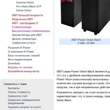
Gamma-Vision
Pro-Vision Black M P
Home-Vision
ИБП большой мощности
Модульные ИБП
ИБП - распродажа !!!
Стабилизаторы
Высокоточные стабилизаторы
Аккумуляторы для ИБП
Дизель-генераторы
ИБП Power-Vision Black
Сервисные услуги
6 кВА, 10 кВА
Решения N-Power
О компании N-Power
База технических знаний
Фото-видеогалерея
Download
Форумы по технике
Батарейный калькулятор
ИБП серии Power-Vision Black являются 
On-Line
с двойным преобразованием напр
Power-Vison (классическая) выпускалась
количество случаев выхода из строя). Она
Свяжитесь с нами
нагрузке, так и при неправильных действ
Контакты
Узнать стоимость
Разумеется, прогресс не стоит на месте
Запросить счет
характеристики, что, в свою очередь, пр
Запросить коммерческое
Vision Black.
предложение
Заказать каталог по почте