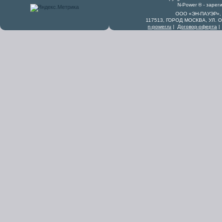
N-Power ® - заре
ООО «ЭН-ПАУЭР», 
117513, ГОРОД МОСКВА, УЛ. 
n-power.ru
|
Договор-оферта