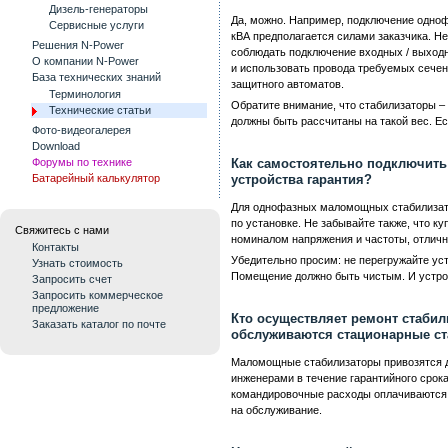
Дизель-генераторы
Да, можно. Например, подключение одно
Сервисные услуги
кВА предполагается силами заказчика. Н
Решения N-Power
соблюдать подключение входных / выходн
О компании N-Power
и использовать провода требуемых сечен
База технических знаний
защитного автоматов.
Терминология
Обратите внимание, что стабилизаторы – 
Технические статьи
должны быть рассчитаны на такой вес. Ес
Фото-видеогалерея
Download
Форумы по технике
Как самостоятельно подключить 
Батарейный калькулятор
устройства гарантия?
Для однофазных маломощных стабилизатор
по установке. Не забывайте также, что ку
Свяжитесь с нами
номиналом напряжения и частоты, отличны
Контакты
Убедительно просим: не перегружайте уст
Узнать стоимость
Помещение должно быть чистым. И устро
Запросить счет
Запросить коммерческое
предложение
Кто осуществляет ремонт стабил
Заказать каталог по почте
обслуживаются стационарные с
Маломощные стабилизаторы привозятся д
инженерами в течение гарантийного срок
командировочные расходы оплачиваются 
на обслуживание.