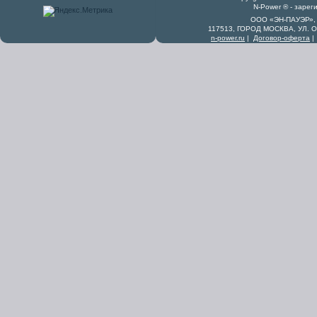
N-Power ® - заре
ООО «ЭН-ПАУЭР», 
117513, ГОРОД МОСКВА, УЛ. 
n-power.ru
|
Договор-оферта