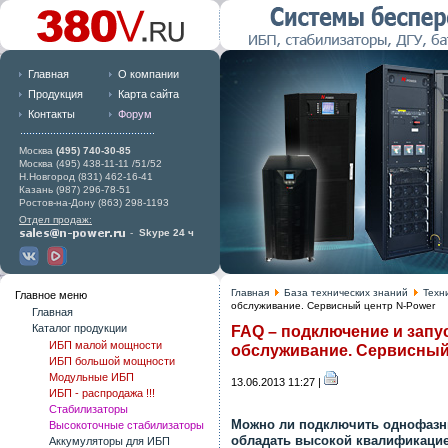
Главная
О компании
Продукция
Карта сайта
Контакты
Форум
Москва
(495) 740-30-85
Москва (495) 438-11-11 /51/52
Н.Новгород (831) 462-16-41
Казань (987) 296-78-51
Ростов-на-Дону (863) 298-1193
Отдел продаж:
-
Skype 24 ч
Главная
База технических знаний
Техн
Главное меню
обслуживание. Сервисный центр N-Power
Главная
Каталог продукции
FAQ – подключение и запу
ИБП малой мощности
обслуживание. Сервисный
ИБП большой мощности
Модульные ИБП
13.06.2013 11:27 |
ИБП - распродажа !!!
Стабилизаторы
Можно ли подключить однофазн
Высокоточные стабилизаторы
обладать высокой квалификаци
Аккумуляторы для ИБП