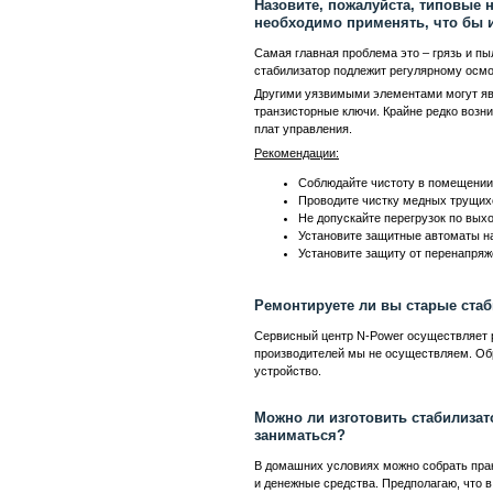
Назовите, пожалуйста, типовые 
необходимо применять, что бы 
Самая главная проблема это – грязь и пыл
стабилизатор подлежит регулярному осмо
Другими уязвимыми элементами могут явл
транзисторные ключи. Крайне редко возн
плат управления.
Рекомендации:
Соблюдайте чистоту в помещении
Проводите чистку медных трущихс
Не допускайте перегрузок по выхо
Установите защитные автоматы на
Установите защиту от перенапряже
Ремонтируете ли вы старые стаб
Сервисный центр N-Power осуществляет р
производителей мы не осуществляем. Обр
устройство.
Можно ли изготовить стабилизат
заниматься?
В домашних условиях можно собрать прак
и денежные средства. Предполагаю, что в