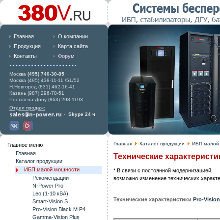
Главная
О компании
Продукция
Карта сайта
Контакты
Форум
Москва
(495) 740-30-85
Москва (495) 438-11-11 /51/52
Н.Новгород (831) 462-16-41
Казань (987) 296-78-51
Ростов-на-Дону (863) 298-1193
Отдел продаж:
-
Skype 24 ч
Главная
Каталог продукции
ИБП малой
Главное меню
Главная
Технические характеристик
Каталог продукции
ИБП малой мощности
* В связи с постоянной модернизацией,
Рекомендации
возможно изменение технических характ
N-Power Pro
Leo (1-10 кВА)
Технические характеристики
Pro-Vision
Smart-Vision S
Pro-Vision Black M P4
Gamma-Vision Plus