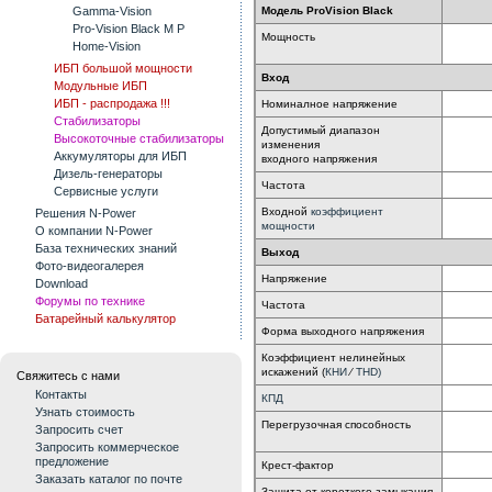
Мoдель PrоVisiоn Blаck
Gamma-Vision
Pro-Vision Black M P
Мощность
Home-Vision
ИБП большой мощности
Вход
Модульные ИБП
ИБП - распродажа !!!
Номиналное напряжение
Стабилизаторы
Допустимый диапазон
Высокоточные стабилизаторы
изменения
Аккумуляторы для ИБП
входного напряжения
Дизель-генераторы
Частота
Сервисные услуги
Входной
коэффициент
Решения N-Power
мощности
О компании N-Power
База технических знаний
Выход
Фото-видеогалерея
Напряжение
Download
Форумы по технике
Частота
Батарейный калькулятор
Форма выходного напряжения
Коэффициент нелинейных
искажений
(
КНИ
⁄
THD)
Свяжитесь с нами
Контакты
КПД
Узнать стоимость
Перегрузочная способность
Запросить счет
Запросить коммерческое
предложение
Крест-фактор
Заказать каталог по почте
Защита от короткого замыкания