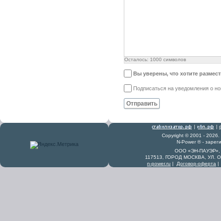
Осталось:
1000
символов
Вы уверены, что хотите размес
Подписаться на уведомления о н
Отправить
|
|
Copyright © 2001 - 2026
N-Power ® - заре
ООО «ЭН-ПАУЭР», 
117513, ГОРОД МОСКВА, УЛ. 
n-power.ru
|
Договор-оферта