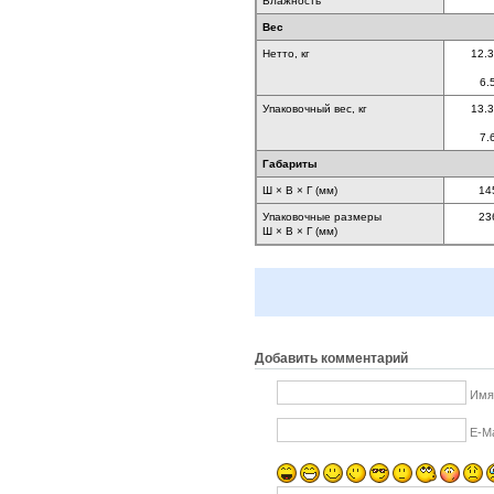
Влажность
Вес
Нетто, кг
12.
6.
Упаковочный вес, кг
13.
7.
Габариты
Ш × В × Г (мм)
14
Упаковочные размеры
23
Ш × В × Г (мм)
Добавить комментарий
Имя
E-Ma