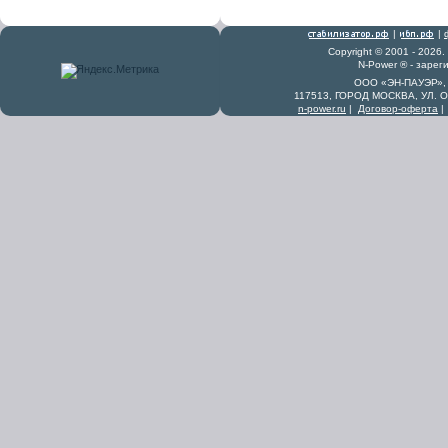
|
|
Copyright © 2001 - 2026
N-Power ® - заре
ООО «ЭН-ПАУЭР», 
117513, ГОРОД МОСКВА, УЛ. 
n-power.ru
|
Договор-оферта