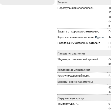
Защита
Перегрузочная способность:
1
1
1
(
в
Защита от короткого замыкания:
П
Короткое замыкание в схеме
Bypass:
А
Разряд аккумуляторных батарей:
П
U
Панель управления
Жидкокристаллический дисплей:
О
в
Удаленный мониторинг
Коммуникационный порт:
R
Механические параметры
4
4
Окружающая среда
Температура, °С:
0
(