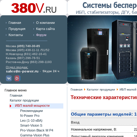
Главная
О компании
Продукция
Карта сайта
Контакты
Форум
Москва
(495) 740-30-85
Москва (495) 438-11-11 /51/52
Н.Новгород (831) 462-16-41
Казань (987) 296-78-51
Ростов-на-Дону (863) 298-1193
Отдел продаж:
-
Skype 24 ч
Главная
Каталог продукции
ИБП малой
Главное меню
Главная
Технические характеристик
Каталог продукции
ИБП малой мощности
Рекомендации
Общие параметры моделей: 100
N-Power Pro
Leo (1-10 кВА)
Вход
Smart-Vision S
Номинальное напряжение, В:
22
Pro-Vision Black M P4
Gamma-Vision Plus
Допустимый диапазон изменения
1