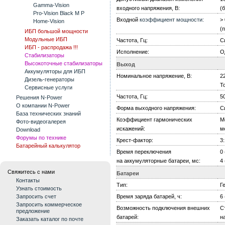
Gamma-Vision
входного напряжения, В:
(
Pro-Vision Black M P
Входной
коэффициент мощности:
>
Home-Vision
(
ИБП большой мощности
Модульные ИБП
Частота, Гц:
С
ИБП - распродажа !!!
Исполнение:
О
Стабилизаторы
Высокоточные стабилизаторы
Выход
Аккумуляторы для ИБП
Номинальное напряжение, В:
22
Дизель-генераторы
Т
Сервисные услуги
Частота, Гц:
5
Решения N-Power
О компании N-Power
Форма выходного напряжения:
С
База технических знаний
Коэффициент гармонических
М
Фото-видеогалерея
искажений:
м
Download
Форумы по технике
Крест-фактор:
3:
Батарейный калькулятор
Время переключения
0
на аккумуляторные батареи, мс:
4
Свяжитесь с нами
Батареи
Контакты
Тип:
Г
Узнать стоимость
Время заряда батарей, ч:
6
Запросить счет
Запросить коммерческое
Возможность подключения внешних
С
предложение
батарей:
н
Заказать каталог по почте