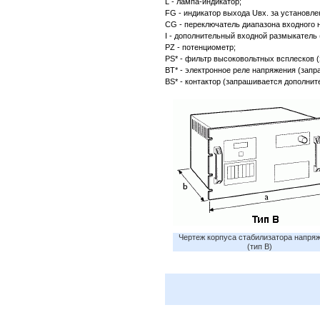
L - лампа-индикатор;
FG - индикатор выхода Uвх. за установле
CG - переключатель диапазона входного 
I - дополнительный входной размыкатель
PZ - потенциометр;
PS* - фильтр высоковольтных всплесков 
BT* - электронное реле напряжения (запр
BS* - контактор (запрашивается дополнит
Чертеж корпуса стабилизатора напряж
(тип B)