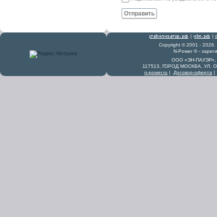
Отправить
|
|
Copyright © 2001 - 2026
N-Power ® - заре
ООО «ЭН-ПАУЭР», 
117513, ГОРОД МОСКВА, УЛ. 
n-power.ru
|
Договор-оферта