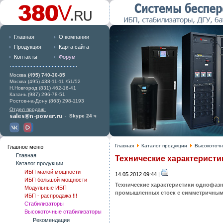
Главная
О компании
Продукция
Карта сайта
Контакты
Форум
Москва
(495) 740-30-85
Москва (495) 438-11-11 /51/52
Н.Новгород (831) 462-16-41
Казань (987) 296-78-51
Ростов-на-Дону (863) 298-1193
Отдел продаж:
-
Skype 24 ч
Главная
Каталог продукции
Высокоточн
Главное меню
Главная
Технические характеристи
Каталог продукции
ИБП малой мощности
14.05.2012 09:44 |
ИБП большой мощности
Технические характеристики однофаз
Модульные ИБП
промышленных стоек с симметричным
ИБП - распродажа !!!
Стабилизаторы
Высокоточные стабилизаторы
Рекомендации