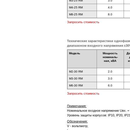
M3-25 RM
3.0
M4-25 RM
4.0
M8-25 RM
8.0
Запросить стоимость
Технические характеристики однофаз
диапазоном входного напряжения ±3
Модель
Мощность
Д
номиналь-
ная, кВА
и
M2-30 RM
2.0
M3-30 RM
3.0
M6-30 RM
6.0
Запросить стоимость
Примечания:
Номинальное входное напряжение Uвх. = 2
Уровень защиты корпусов: IP10, IP20, IP2
Обозначения:
V - вольтметр;