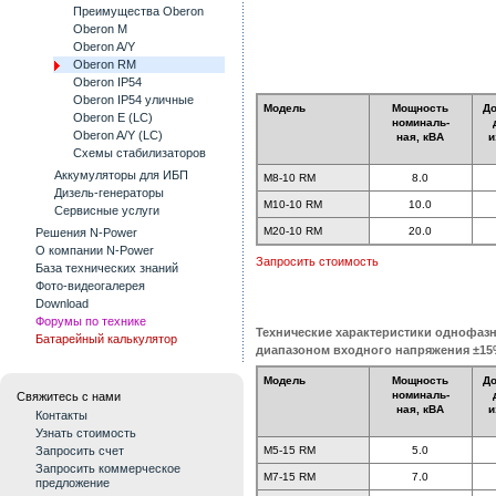
Преимущества Oberon
Oberon M
Oberon A/Y
Oberon RM
Oberon IP54
Oberon IP54 уличные
Модель
Мощность
Д
Oberon E (LC)
номиналь-
Oberon A/Y (LC)
ная, кВА
и
Схемы стабилизаторов
Аккумуляторы для ИБП
M8-10 RM
8.0
Дизель-генераторы
M10-10 RM
10.0
Сервисные услуги
M20-10 RM
20.0
Решения N-Power
О компании N-Power
Запросить стоимость
База технических знаний
Фото-видеогалерея
Download
Форумы по технике
Технические характеристики однофаз
Батарейный калькулятор
диапазоном входного напряжения ±1
Модель
Мощность
Д
номиналь-
Свяжитесь с нами
ная, кВА
и
Контакты
Узнать стоимость
M5-15 RM
5.0
Запросить счет
Запросить коммерческое
M7-15 RM
7.0
предложение