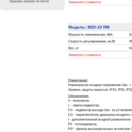
Заказать каталог по почте
Запросить стоимость
Модель: M20-10 RM
Мощность номинальная, кВА:
2
Скорость регулирования, мс/В:
3
Вес, кг:
6
Запросить стоимость
Примечания:
Номинальное входное напряжение Uвх. = 2
Уровень защиты корпусов: IP10, IP20, IP2
Обозначения:
V - вольтметр;
L - лампа-индикатор;
FG - индикатор выхода Uвх. за установле
CG - переключатель диапазона входного 
I - дополнительный входной размыкатель
PZ - потенциометр;
PS* - фильтр высоковольтных всплесков 