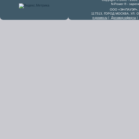
N-Power ® - заре
ООО «ЭН-ПАУЭР», 
117513, ГОРОД МОСКВА, УЛ. 
n-power.ru
|
Договор-оферта