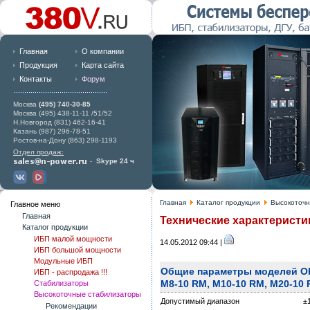
Главная
О компании
Продукция
Карта сайта
Контакты
Форум
Москва
(495) 740-30-85
Москва (495) 438-11-11 /51/52
Н.Новгород (831) 462-16-41
Казань (987) 296-78-51
Ростов-на-Дону (863) 298-1193
Отдел продаж:
-
Skype 24 ч
Главная
Каталог продукции
Высокоточн
Главное меню
Главная
Технические характеристи
Каталог продукции
ИБП малой мощности
14.05.2012 09:44 |
ИБП большой мощности
Модульные ИБП
Общие параметры моделей O
ИБП - распродажа !!!
M8-10 RM, M10-10 RM, M20-10
Стабилизаторы
Высокоточные стабилизаторы
Допустимый диапазон
±
Рекомендации