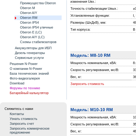
изменения Uвх.:
Преимущества Oberon
Oberon M
Точность стабилизации Uвых.:
±
Oberon A/Y
Установленные функции:
I,
Oberon RM
Размеры (ШxДxВ), мм:
4
Oberon IP54
Oberon IP54 уличные
Тип корпуса:
B
Oberon E (LC)
Oberon A/Y (LC)
Схемы стабилизаторов
Аккумуляторы для ИБП
Дизель-генераторы
Модель: M8-10 RM
Сервисные услуги
Мощность номинальная, кВА:
8.
Решения N-Power
О компании N-Power
Скорость регулирования, мс/В:
3
База технических знаний
Вес, кг:
3
Фото-видеогалерея
Download
Запросить стоимость
Форумы по технике
Батарейный калькулятор
Свяжитесь с нами
Модель: M10-10 RM
Контакты
Мощность номинальная, кВА:
1
Узнать стоимость
Запросить счет
Скорость регулирования, мс/В:
3
Запросить коммерческое
Вес, кг:
4
предложение