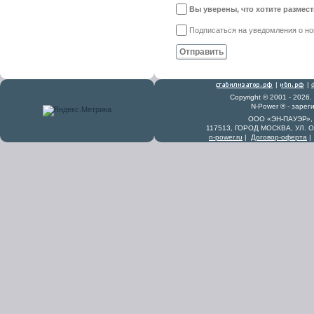
Вы уверены, что хотите размес
Подписаться на уведомления о н
Отправить
|
|
Copyright © 2001 - 2026
N-Power ® - заре
ООО «ЭН-ПАУЭР», 
117513, ГОРОД МОСКВА, УЛ. 
n-power.ru
|
Договор-оферта