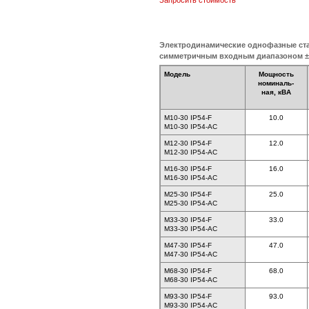
Запросить стоимость
Электродинамические однофазные ст
симметричным входным диапазоном 
Модель
Мощность
номиналь-
ная, кВА
M10-30 IP54-F
10.0
M10-30 IP54-AC
M12-30 IP54-F
12.0
M12-30 IP54-AC
M16-30 IP54-F
16.0
M16-30 IP54-AC
M25-30 IP54-F
25.0
M25-30 IP54-AC
M33-30 IP54-F
33.0
M33-30 IP54-AC
M47-30 IP54-F
47.0
M47-30 IP54-AC
M68-30 IP54-F
68.0
M68-30 IP54-AC
M93-30 IP54-F
93.0
M93-30 IP54-AC