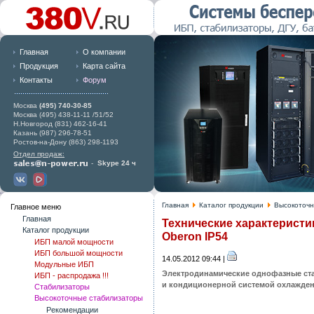
Главная
О компании
Продукция
Карта сайта
Контакты
Форум
Москва
(495) 740-30-85
Москва (495) 438-11-11 /51/52
Н.Новгород (831) 462-16-41
Казань (987) 296-78-51
Ростов-на-Дону (863) 298-1193
Отдел продаж:
-
Skype 24 ч
Главная
Каталог продукции
Высокоточн
Главное меню
Главная
Технические характерист
Каталог продукции
Oberon IP54
ИБП малой мощности
ИБП большой мощности
14.05.2012 09:44 |
Модульные ИБП
Электродинамические однофазные ст
ИБП - распродажа !!!
и кондиционерной системой охлажде
Стабилизаторы
Высокоточные стабилизаторы
Рекомендации