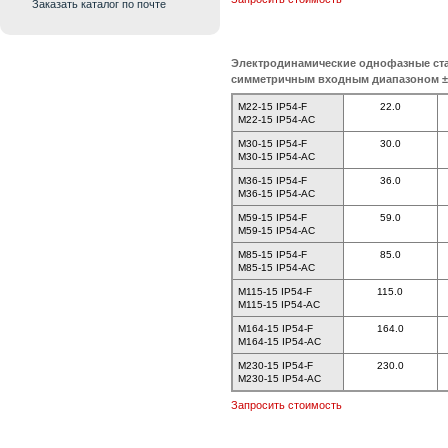
Заказать каталог по почте
Электродинамические однофазные ст
симметричным входным диапазоном 
M22-15 IP54-F
22.0
M22-15 IP54-AC
M30-15 IP54-F
30.0
M30-15 IP54-AC
M36-15 IP54-F
36.0
M36-15 IP54-AC
M59-15 IP54-F
59.0
M59-15 IP54-AC
M85-15 IP54-F
85.0
M85-15 IP54-AC
M115-15 IP54-F
115.0
M115-15 IP54-AC
M164-15 IP54-F
164.0
M164-15 IP54-AC
M230-15 IP54-F
230.0
M230-15 IP54-AC
Запросить стоимость