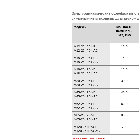
Электродинамические однофазные ст
симметричным входным диапазоном 
Модель
Мощность
номиналь-
ная, кВА
M12-25 IP54-F
12.0
M12-25 IP54-AC
M15-25 IP54-F
15.0
M15-25 IP54-AC
M18-25 IP54-F
18.0
M18-25 IP54-AC
M30-25 IP54-F
30.0
M30-25 IP54-AC
M45-25 IP54-F
45.0
M45-25 IP54-AC
M62-25 IP54-F
62.0
M62-25 IP54-AC
M85-25 IP54-F
85.0
M85-25 IP54-AC
M120-25 IP54-F
120.0
M120-25 IP54-AC