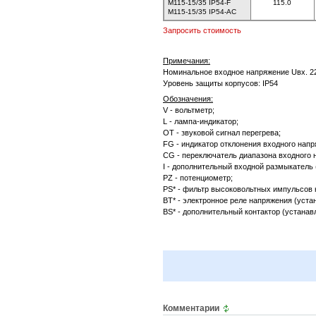
M115-15/35 IP54-F
115.0
M115-15/35 IP54-AC
Запросить стоимость
Примечания:
Номинальное входное напряжение Uвх. 22
Уровень защиты корпусов: IP54
Обозначения:
V - вольтметр;
L - лампа-индикатор;
OT - звуковой сигнал перегрева;
FG - индикатор отклонения входного напр
CG - переключатель диапазона входного 
I - дополнительный входной размыкатель
PZ - потенциометр;
PS* - фильтр высоковольтных импульсов 
BT* - электронное реле напряжения (уста
BS* - дополнительный контактор (устанав
Комментарии