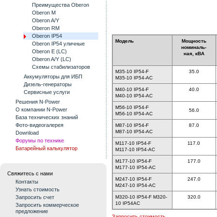
Преимущества Oberon
Oberon M
Oberon A/Y
Oberon RM
Oberon IP54
Модель
Мощность
Oberon IP54 уличные
номиналь-
Oberon E (LC)
ная, кВА
Oberon A/Y (LC)
Схемы стабилизаторов
M35-10 IP54-F
35.0
Аккумуляторы для ИБП
M35-10 IP54-AC
Дизель-генераторы
M40-10 IP54-F
40.0
Сервисные услуги
M40-10 IP54-AC
Решения N-Power
M56-10 IP54-F
О компании N-Power
56.0
M56-10 IP54-AC
База технических знаний
Фото-видеогалерея
M87-10 IP54-F
87.0
M87-10 IP54-AC
Download
Форумы по технике
M117-10 IP54-F
117.0
Батарейный калькулятор
M117-10 IP54-AC
M177-10 IP54-F
177.0
M177-10 IP54-AC
Свяжитесь с нами
M247-10 IP54-F
247.0
Контакты
M247-10 IP54-AC
Узнать стоимость
Запросить счет
M320-10 IP54-F M320-
320.0
10 IP54AC
Запросить коммерческое
предложение
Запросить стоимость