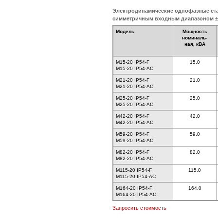
Электродинамические однофазные ст
симметричным входным диапазоном 
Модель
Мощность
номиналь-
ная, кВА
M15-20 IP54-F
15.0
M15-20 IP54-AC
M21-20 IP54-F
21.0
M21-20 IP54-AC
M25-20 IP54-F
25.0
M25-20 IP54-AC
M42-20 IP54-F
42.0
M42-20 IP54-AC
M59-20 IP54-F
59.0
M59-20 IP54-AC
M82-20 IP54-F
82.0
M82-20 IP54-AC
M115-20 IP54-F
115.0
M115-20 IP54-AC
M164-20 IP54-F
164.0
M164-20 IP54-AC
Запросить стоимость