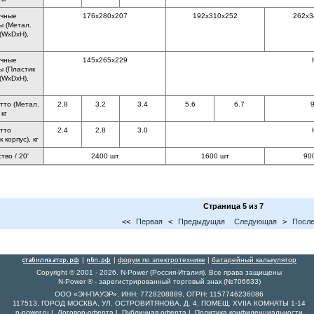
очные
176x280x207
192x310x252
262x3
ы (Метал.
 (WxDxH),
очные
145x265x229
ы (Пластик
 (WxDxH),
тто (Метал.
2.8
3.2
3.4
5.6
6.7
9
 кг
тто
2.4
2.8
3.0
 корпус), кг
тво / 20'
2400 шт
1600 шт
90
Страница 5 из 7
<<
Первая
<
Предыдущая
Следующая
>
После
|
|
форум по электротехнике
|
батарейный калькулятор
Copyright © 2001 - 2026. N-Power (Россия-Италия). Все права защищены
N-Power ® - зарегистрированный торговый знак (№706633)
ООО «ЭН-ПАУЭР», ИНН: 7728208889, ОГРН: 1157746236086
117513, ГОРОД МОСКВА, УЛ. ОСТРОВИТЯНОВА, Д. 4, ПОМЕЩ. XVIIА КОМНАТЫ 1-14
n-power.ru
|
Договор-оферта
|
Публичная оферта
|
Политика конфиденциальности