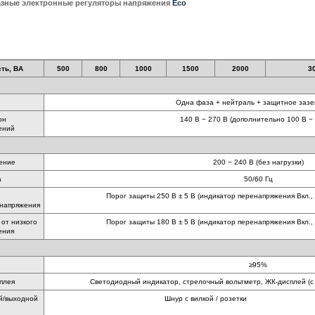
зные электронные регуляторы напряжения
Eco
ть, ВА
500
800
1000
1500
2000
3
Одна фаза + нейтраль + защитное заз
он
140 В − 270 В (дополнительно 100 В − 
ений
ение
200 − 240 В (без нагрузки)
а
50/60 Гц
Порог защиты 250 В ± 5 В (индикатор перенапряжения Вкл.,
енапряжения
от низкого
Порог защиты 180 В ± 5 В (индикатор перенапряжения Вкл.,
ения
≥95%
плея
Светодиодный индикатор, стрелочный вольтметр, ЖК-дисплей (
й/выходной
Шнур с вилкой / розетки