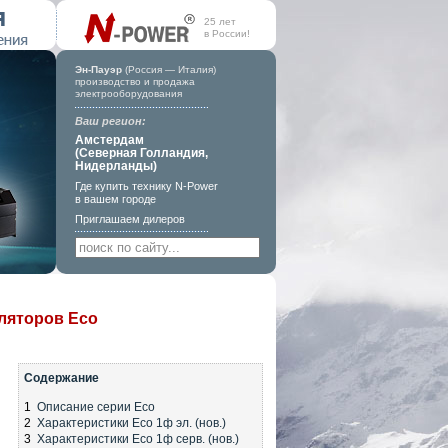
25 лет
в России!
Эн-Пауэр
(Россия — Италия)
производство и продажа
электрооборудования
Ваш регион:
Амстердам
(Северная Голландия,
Нидерланды)
Где купить технику N-Power
в вашем городе
Приглашаем дилеров
ляторов Eco
Содержание
Описание серии Eco
Характеристики Eco 1ф эл. (нов.)
Характеристики Eco 1ф серв. (нов.)