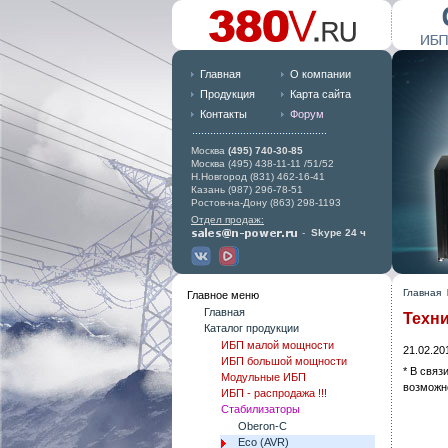
Главная
О компании
Продукция
Карта сайта
Контакты
Форум
Москва
(495) 740-30-85
Москва (495) 438-11-11 /51/52
Н.Новгород (831) 462-16-41
Казань (987) 296-78-51
Ростов-на-Дону (863) 298-1193
Отдел продаж:
-
Skype 24 ч
Главная
Главное меню
Главная
Техн
Каталог продукции
ИБП малой мощности
21.02.20
ИБП большой мощности
* В связ
Модульные ИБП
возможн
ИБП - распродажа !!!
Стабилизаторы
Oberon-C
Eco (AVR)