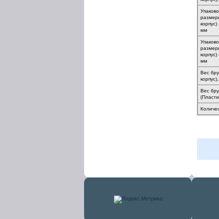
Упаков
размер
корпус)
мм
Упаков
размер
корпус)
мм
Вес бру
корпус),
Вес бру
(Пластик
Количес