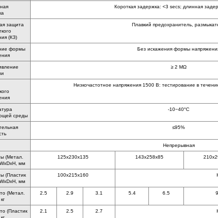
ная
Короткая задержка: <3 secs; длинная задер
ка
ая защита
Плавкий предохранитель, размыкат
ткого
ия (КЗ)
ние формы
Без искажения формы напряжени
ения
ивление
≥ 2 MΩ
ии
Низкочастотное напряжения 1500 В: тестирование в течени
кого
ения
атура
-10−40°С
ющей среды
тельная
≤95%
сть
Непрерывная
ы (Метал.
125x230x135
143x258x85
210x2
 WxDxH, мм
ы (Пластик
100x215x160
 WxDxH, мм
то (Метал.
2.5
2.9
3.1
5.4
6.5
9
 кг
то (Пластик
2.1
2.5
2.7
 кг