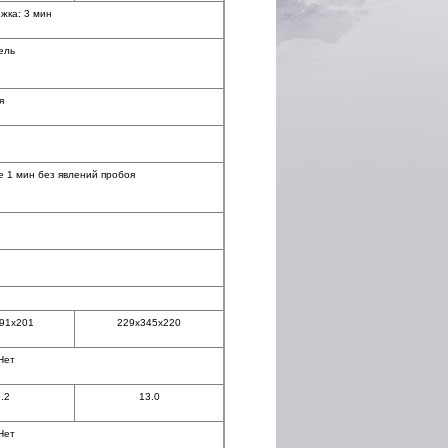
жка: 3 мин
ель
я
е 1 мин без явлений пробоя
91x201
229x345x220
Нет
.2
13.0
Нет