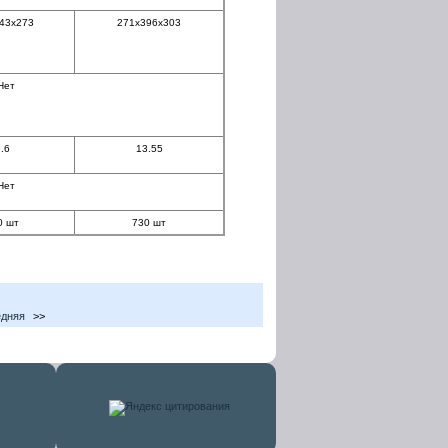
43x273
271x396x303
Нет
.6
13.55
Нет
0 шт
730 шт
дняя
>>