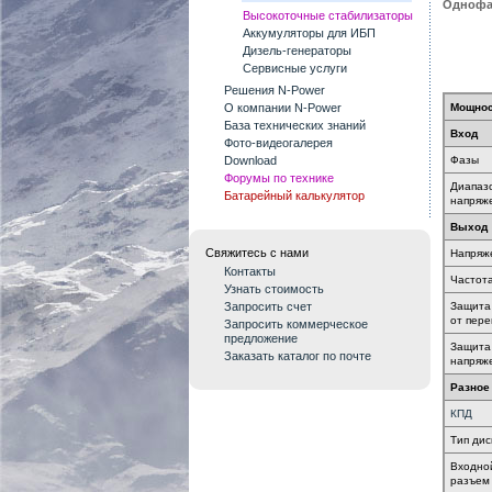
Однофа
Высокоточные стабилизаторы
Аккумуляторы для ИБП
Дизель-генераторы
Сервисные услуги
Решения N-Power
О компании N-Power
Мощнос
База технических знаний
Вход
Фото-видеогалерея
Download
Фазы
Форумы по технике
Диапаз
Батарейный калькулятор
напряж
Выход
Свяжитесь с нами
Напряж
Контакты
Частот
Узнать стоимость
Запросить счет
Защита
от пер
Запросить коммерческое
предложение
Защита 
Заказать каталог по почте
напряж
Разное
КПД
Тип дис
Входно
разъем