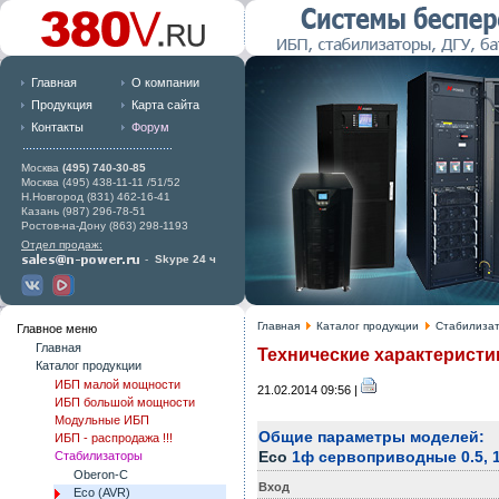
Главная
О компании
Продукция
Карта сайта
Контакты
Форум
Москва
(495) 740-30-85
Москва (495) 438-11-11 /51/52
Н.Новгород (831) 462-16-41
Казань (987) 296-78-51
Ростов-на-Дону (863) 298-1193
Отдел продаж:
-
Skype 24 ч
Главная
Каталог продукции
Стабилиза
Главное меню
Главная
Технические характерист
Каталог продукции
ИБП малой мощности
21.02.2014 09:56 |
ИБП большой мощности
Модульные ИБП
Общие параметры моделей:
ИБП - распродажа !!!
Eco
1ф сервоприводные 0.5, 1, 3
Стабилизаторы
Oberon-C
Вход
Eco (AVR)