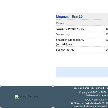
Модель:
Eco
30
Разное
Габариты (WxDxH), мм:
5
Вес нетто, кг:
9
Упаковочные габариты
6
(WxDxH), мм:
Вес брутто, кг:
9
|
|
Copyright © 2001 - 2026
N-Power ® - заре
ООО «ЭН-ПАУЭР», 
117513, ГОРОД МОСКВА, УЛ. 
n-power.ru
|
Договор-оферта