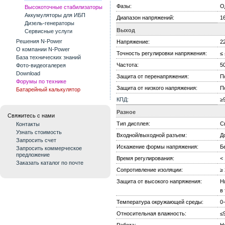
Фазы:
О
Высокоточные стабилизаторы
Аккумуляторы для ИБП
Диапазон напряжений:
1
Дизель-генераторы
Выход
Сервисные услуги
Решения N-Power
Напряжение:
2
О компании N-Power
Точность регулировки напряжения:
≤
База технических знаний
Частота:
5
Фото-видеогалерея
Download
Защита от перенапряжения:
П
Форумы по технике
Защита от низкого напряжения:
П
Батарейный калькулятор
КПД:
≥
Разное
Свяжитесь с нами
Тип дисплея:
С
Контакты
Узнать стоимость
Входной/выходной разъем:
Д
Запросить счет
Искажение формы напряжения:
Б
Запросить коммерческое
предложение
Время регулирования:
<
Заказать каталог по почте
Сопротивление изоляции:
≥
Защита от высокого напряжения:
Н
в
Температура окружающей среды:
0
Относительная влажность:
≤
Работа:
Н