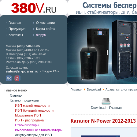
Главная
О компании
Продукция
Карта сайта
Контакты
Форум
Москва
(495) 740-30-85
Москва (495) 438-11-11 /51/52
Н.Новгород (831) 462-16-41
Казань (987) 296-78-51
Ростов-на-Дону (863) 298-1193
Отдел продаж:
-
Skype 24 ч
Главная
Download
Архив: каталог прод
Главное меню
Главная
Каталог продукции
ИБП малой мощности
Download – Главная
ИБП большой мощности
Модульные ИБП
ИБП - распродажа !!!
Каталог N-Power 2012-2013
Стабилизаторы
Высокоточные стабилизаторы
Аккумуляторы для ИБП