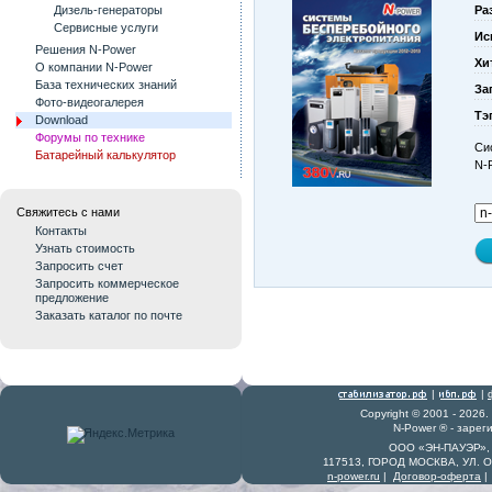
Ра
Дизель-генераторы
Сервисные услуги
Ис
Решения N-Power
Хи
О компании N-Power
База технических знаний
За
Фото-видеогалерея
Тэ
Download
Форумы по технике
Си
Батарейный калькулятор
N-
Свяжитесь с нами
Контакты
Узнать стоимость
Запросить счет
Запросить коммерческое
предложение
Заказать каталог по почте
|
|
Copyright © 2001 - 2026
N-Power ® - заре
ООО «ЭН-ПАУЭР», 
117513, ГОРОД МОСКВА, УЛ. 
n-power.ru
|
Договор-оферта