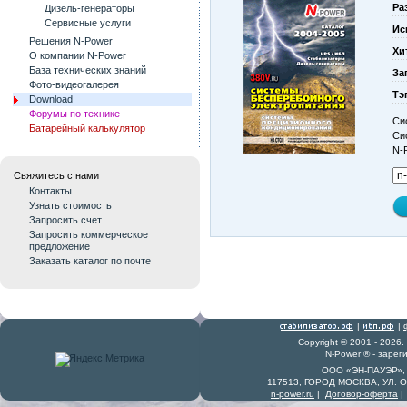
Ра
Дизель-генераторы
Сервисные услуги
Ис
Решения N-Power
Хи
О компании N-Power
База технических знаний
За
Фото-видеогалерея
Тэ
Download
Форумы по технике
Си
Батарейный калькулятор
Си
N-
Свяжитесь с нами
Контакты
Узнать стоимость
Запросить счет
Запросить коммерческое
предложение
Заказать каталог по почте
|
|
Copyright © 2001 - 2026
N-Power ® - заре
ООО «ЭН-ПАУЭР», 
117513, ГОРОД МОСКВА, УЛ. 
n-power.ru
|
Договор-оферта