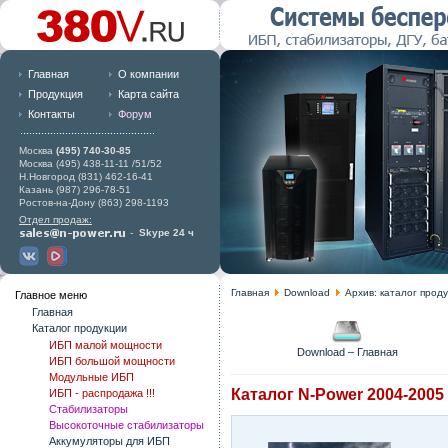
Главная
О компании
Продукция
Карта сайта
Контакты
Форум
Москва
(495) 740-30-85
Москва (495) 438-11-11 /51/52
Н.Новгород (831) 462-16-41
Казань (987) 296-78-51
Ростов-на-Дону (863) 298-1193
Отдел продаж:
-
Skype 24 ч
Главная
Download
Архив: каталог прод
Главное меню
Главная
Каталог продукции
ИБП малой мощности
Download – Главная
ИБП большой мощности
Модульные ИБП
Каталог N-Power 2004-2005
ИБП - распродажа !!!
Стабилизаторы
Высокоточные стабилизаторы
Аккумуляторы для ИБП