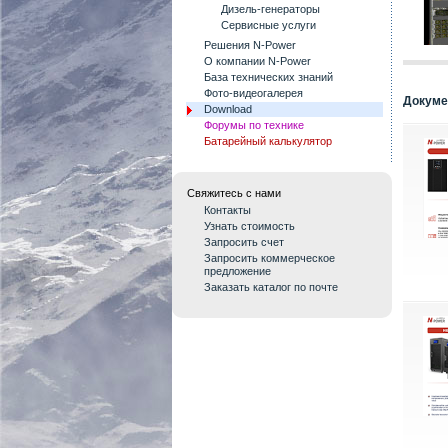
Дизель-генераторы
Сервисные услуги
Решения N-Power
О компании N-Power
База технических знаний
Фото-видеогалерея
Докум
Download
Форумы по технике
Батарейный калькулятор
Свяжитесь с нами
Контакты
Узнать стоимость
Запросить счет
Запросить коммерческое
предложение
Заказать каталог по почте