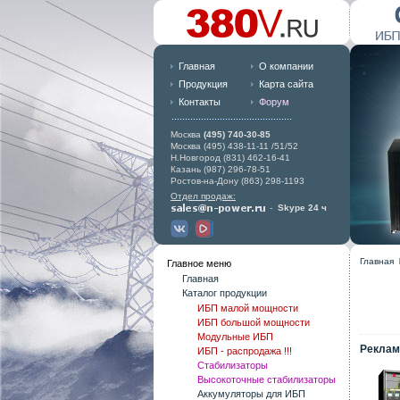
Главная
О компании
Продукция
Карта сайта
Контакты
Форум
Москва
(495) 740-30-85
Москва (495) 438-11-11 /51/52
Н.Новгород (831) 462-16-41
Казань (987) 296-78-51
Ростов-на-Дону (863) 298-1193
Отдел продаж:
-
Skype 24 ч
Главная
Главное меню
Главная
Каталог продукции
ИБП малой мощности
ИБП большой мощности
Модульные ИБП
Реклам
ИБП - распродажа !!!
Стабилизаторы
Высокоточные стабилизаторы
Аккумуляторы для ИБП