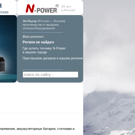
25 лет
в России!
Эн-Пауэр
(Россия — Италия)
производство и продажа
электрооборудования
Ваш регион:
Регион не найден
Где купить технику N-Power
в вашем городе
Приглашаем дилеров
в вашем регионе
ряжения, аккумуляторные батареи, стеллажи и