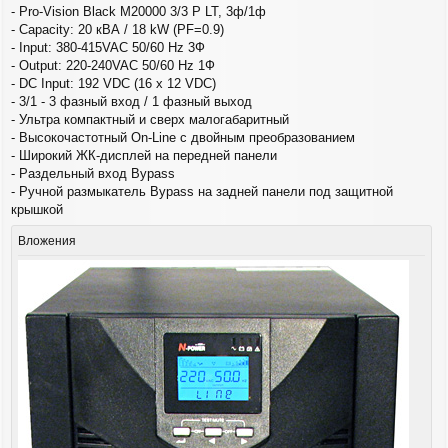
б
- Pro-Vision Black M20000 3/3 P LT, 3ф/1ф
щ
- Capacity: 20 кВА / 18 kW (PF=0.9)
е
- Input: 380-415VAC 50/60 Hz 3Ф
н
и
- Output: 220-240VAC 50/60 Hz 1Ф
е
- DC Input: 192 VDC (16 x 12 VDC)
- 3/1 - 3 фазный вход / 1 фазный выход
- Ультра компактный и сверх малогабаритный
- Высокочастотный On-Line с двойным преобразованием
- Широкий ЖК-дисплей на передней панели
- Раздельный вход Bypass
- Ручной размыкатель Bypass на задней панели под защитной
крышкой
Вложения