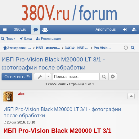
380v.ru
Anonymous
с
Поиск
Вход
ор
Регистрация
ол
хо
ег
ы
Электротехнические форумы
ум
ьз
ИБП - источники бесперебойного питания
3Ф/1Ф - ИБП N-POWER: трехфазно-однофазные 10-30 кВА - вопросы по моделям
Pro-Vision Black M P 3/1, Pro-Vision Black M 3/1
д
ис
ои
лк
ы
ов
тр
ИБП Pro-Vision Black M20000 LT 3/1 -
ск
фотографии после обработки
и
ат
ац
Ответить
ел
ия
1 сообщение • Страница
1
из
1
и
alex
Цит
ИБП Pro-Vision Black M20000 LT 3/1 - фотографии
после обработки
20 окт 2016, 13:10
С
ИБП Pro-Vision Black M20000 LT 3/1
о
о