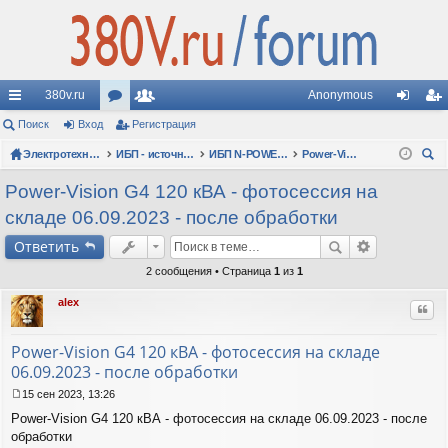
380v.ru
Anonymous
с
Поиск
Вход
ор
Регистрация
ол
хо
ег
ы
Электротехнические форумы
ум
ьз
ИБП - источники бесперебойного питания
ИБП N-POWER: новые модели (презентации, фотосессии, обзоры)
Power-Vision G4 60-120 кВА
д
ис
ои
лк
ы
ов
тр
Power-Vision G4 120 кВА - фотосессия на
ск
складе 06.09.2023 - после обработки
и
ат
ац
Ответить
ел
ия
2 сообщения • Страница
1
из
1
и
alex
Цит
Power-Vision G4 120 кВА - фотосессия на складе
06.09.2023 - после обработки
15 сен 2023, 13:26
С
Power-Vision G4 120 кВА - фотосессия на складе 06.09.2023 - после
о
о
обработки