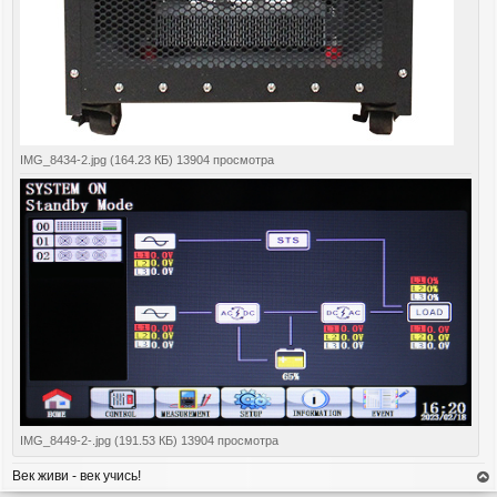
IMG_8434-2.jpg (164.23 КБ) 13904 просмотра
IMG_8449-2-.jpg (191.53 КБ) 13904 просмотра
Век живи - век учись!
ер