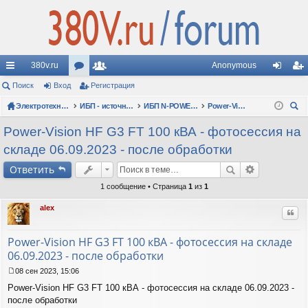
380v.ru
Anonymous
с
Поиск
Вход
ор
Регистрация
ол
хо
ег
ы
Электротехнические форумы
ум
ьз
ИБП - источники бесперебойного питания
ИБП N-POWER: новые модели (презентации, фотосессии, обзоры)
Power-Vision HF G3 FT
д
ис
ои
лк
ы
ов
тр
Power-Vision HF G3 FT 100 кВА - фотосессия на
ск
складе 06.09.2023 - после обработки
и
ат
ац
Ответить
ел
ия
1 сообщение • Страница
1
из
1
и
alex
Цит
Power-Vision HF G3 FT 100 кВА - фотосессия на складе
06.09.2023 - после обработки
08 сен 2023, 15:06
С
Power-Vision HF G3 FT 100 кВА - фотосессия на складе 06.09.2023 -
о
о
после обработки