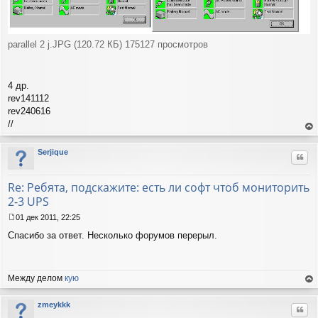
parallel 2 j.JPG (120.72 КБ) 175127 просмотров
4 др.
rev141112
rev240616
//
ер
ну
Serjique
Цит
ть
ся
к
Re: Ребята, подскажите: есть ли софт чтоб мониторить
на
2-3 UPS
ча
лу
01 дек 2011, 22:25
С
Спасибо за ответ. Несколько форумов перерыл.
о
о
б
щ
Между делом
кую
е
н
ер
и
ну
zmeykkk
Цит
е
ть