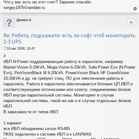
б
Что у вас есть на этот счет? Заранее спасибо.
щ
sergey1975©rambler.ru
е
ер
н
ну
и
Даниил А.
Цит
ть
е
ся
к
Re: Ребята, подскажите: есть ли софт чтоб мониторить
на
2-3 UPS
ча
лу
18 авг 2006, 15:47
С
//
о
о
ИБП N-Power поддерживающие работу в параллели, например
б
Master-Vision 6-20kVA, Mega-Vision 6-20kVA, Safe-Power Evo (N-Power
щ
Evo), ProVisionBlack M 6-20kVA, PowerVision Black HF GrandVision
е
10-20kVA и др. не требуют спец. ПО для обеспечения работы в
н
параллель. Работа в параллели обеспечивается firmware ЦП ИБП и
и
е
соответствующими оптическими или электр. соединениями блоков
ИБП внутри параллельной системы. Мониторинг в случае
параллельной системы, такой же как и в случае отдельных блоков
ИБП.
В зависимости от типов ИБП:
1 вариант
все ИБП объединены сетью RS485
ПКN1 подключен к системе ИБП и к LAN/WAN