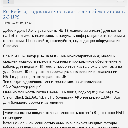
е
ся
к
Re: Ребята, подскажите: есть ли софт чтоб мониторить
на
2-3 UPS
ча
лу
28 авг 2012, 17:49
С
Добрый день! Хочу установить ИБП (технологии онлайн) для котла
о
о
на 1 кВт., и иметь возможность получать информацию о включении и
б
отключении. Посоветуйте, пожалуйста, подходящее оборудование.
щ
Спасибо.
е
н
Все ИБП Эн-Пауэр (Он-Лайн и Линейно-Интерактивные) малой и
и
е
средней мощности имеют в комплекте программное обеспечение и
кабель для подкл к ПК тоесть позволяют как на локальном так и на
удалённом ПК получать информацию о включении и отключении
ИБП и др инф., также управлять ИБП.
Так же для удалённого мониторинга можно использовать
SNMPадаптер (опция).
Обычно мощность котла менее 100-300Вт, подходит (On-Line) Pro-
Vision Black 1кВА/0,7кВт LT с большими АКБ например 100Ач (3шт)
для большого времени автономии.
_________________
[Если вы имели ввиду что у вас мощность котла 1кВт, то тотже ИБП
но мощнее
Котлы с большой мощностью обычно включают мощные моторы