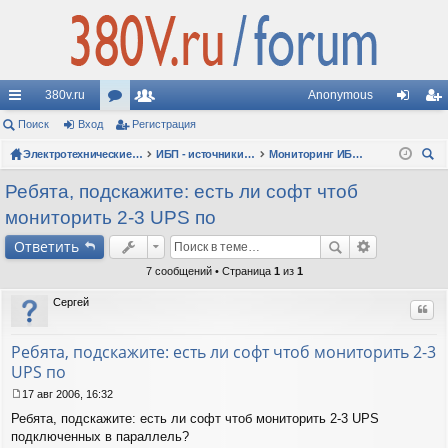
380v.ru
Anonymous
с
Поиск
Вход
ор
Регистрация
ол
хо
ег
ы
ум
Электротехнические форумы
ьз
ИБП - источники бесперебойного питания
Мониторинг ИБП: программное обеспечение, SNMP-адаптеры
д
ис
ои
лк
ы
ов
тр
Ребята, подскажите: есть ли софт чтоб
ск
мониторить 2-3 UPS по
и
ат
ац
Ответить
ел
ия
7 сообщений • Страница
1
из
1
и
Сергей
Цит
Ребята, подскажите: есть ли софт чтоб мониторить 2-3
UPS по
17 авг 2006, 16:32
С
Ребята, подскажите: есть ли софт чтоб мониторить 2-3 UPS
о
о
подключенных в параллель?