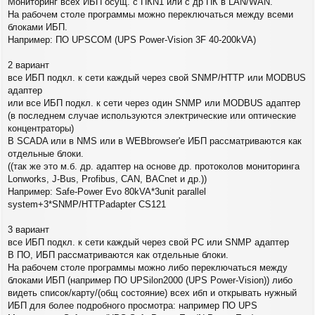
Мониторинг всех ИБП осущ. с ПКN1 или с др ПК в LAN/WAN.
На рабочем столе программы можно переключаться между всеми
блоками ИБП.
Например: ПО UPSCOM (UPS Power-Vision 3F 40-200kVA)
2 вариант
все ИБП подкл. к сети каждый через свой SNMP/HTTP или MODBUS
адаптер
или все ИБП подкл. к сети через один SNMP или MODBUS адаптер
(в последнем случае используются электрические или оптические
концентраторы)
В SCADA или в NMS или в WEBbrowser'e ИБП рассматриваются как
отдельные блоки.
((так же это м.б. др. адаптер на основе др. протоколов мониторинга
Lonworks, J-Bus, Profibus, CAN, BACnet и др.))
Например: Safe-Power Evo 80kVA*3unit parallel
system+3*SNMP/HTTPadapter CS121
3 вариант
все ИБП подкл. к сети каждый через свой PC или SNMP адаптер
В ПО, ИБП рассматриваются как отдельные блоки.
На рабочем столе программы можно либо переключаться между
блоками ИБП (например ПО UPSilon2000 (UPS Power-Vision)) либо
видеть список/карту/(общ состояние) всех ибп и открывать нужный
ИБП для более подробного просмотра: например ПО UPS