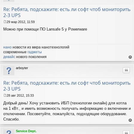
ся
к
Re: Ребята, подскажите: есть ли софт чтоб мониторить
на
2-3 UPS
ча
лу
29 мар 2012, 11:59
С
Можно при помощи ПО Lansafe 5 у Powerware
о
о
б
щ
нано
новости из мира нанотехнологий
е
современные
гаджеты
н
и
девайс
нового поколения
е
ер
ну
arboyter
Цит
ть
ся
к
Re: Ребята, подскажите: есть ли софт чтоб мониторить
на
2-3 UPS
ча
лу
28 авг 2012, 15:33
С
Добрый день! Хочу установить ИБП (технологии онлайн) для котла
о
о
на 1 кВт., и иметь возможность получать информацию о включении и
б
отключении. Посоветуйте, пожалуйста, подходящее оборудование.
щ
Спасибо.
е
ер
н
ну
и
Service Dept.
Цит
ть