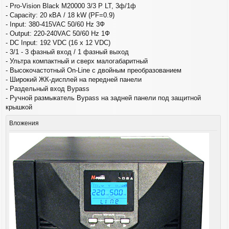
б
- Pro-Vision Black M20000 3/3 P LT, 3ф/1ф
щ
- Capacity: 20 кВА / 18 kW (PF=0.9)
е
- Input: 380-415VAC 50/60 Hz 3Ф
н
и
- Output: 220-240VAC 50/60 Hz 1Ф
е
- DC Input: 192 VDC (16 x 12 VDC)
- 3/1 - 3 фазный вход / 1 фазный выход
- Ультра компактный и сверх малогабаритный
- Высокочастотный On-Line с двойным преобразованием
- Широкий ЖК-дисплей на передней панели
- Раздельный вход Bypass
- Ручной размыкатель Bypass на задней панели под защитной
крышкой
Вложения