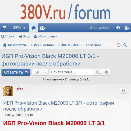
380v.ru
Anonymous
с
Поиск
Вход
ор
Регистрация
ол
хо
ег
ы
Электротехнические форумы
ум
ьз
ИБП - источники бесперебойного питания
3Ф/1Ф - ИБП N-POWER: трехфазно-однофазные 10-30 кВА - вопросы по моделям
Pro-Vision Black M P 3/1, Pro-Vision Black M 3/1
д
ис
ои
лк
ы
ов
тр
ИБП Pro-Vision Black M20000 LT 3/1 -
ск
фотографии после обработки
и
ат
ац
Ответить
ел
ия
1 сообщение • Страница
1
из
1
и
alex
Цит
ИБП Pro-Vision Black M20000 LT 3/1 - фотографии
после обработки
20 окт 2016, 13:10
С
ИБП Pro-Vision Black M20000 LT 3/1
о
о