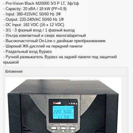
б
- Pro-Vision Black M20000 3/3 P LT, 3ф/1ф
щ
- Capacity: 20 кВА / 18 kW (PF=0.9)
е
- Input: 380-415VAC 50/60 Hz 3Ф
н
и
- Output: 220-240VAC 50/60 Hz 1Ф
е
- DC Input: 192 VDC (16 x 12 VDC)
- 3/1 - 3 фазный вход / 1 фазный выход
- Ультра компактный и сверх малогабаритный
- Высокочастотный On-Line с двойным преобразованием
- Широкий ЖК-дисплей на передней панели
- Раздельный вход Bypass
- Ручной размыкатель Bypass на задней панели под защитной
крышкой
Вложения