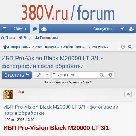
380v.ru
Anonymous
с
Поиск
Вход
ор
Регистрация
ол
хо
ег
ы
Электротехнические форумы
ум
ьз
ИБП - источники бесперебойного питания
3Ф/1Ф - ИБП N-POWER: трехфазно-однофазные 10-30 кВА - вопросы по моделям
Pro-Vision Black M P 3/1, Pro-Vision Black M 3/1
д
ис
ои
лк
ы
ов
тр
ИБП Pro-Vision Black M20000 LT 3/1 -
ск
фотографии после обработки
и
ат
ац
Ответить
ел
ия
1 сообщение • Страница
1
из
1
и
alex
Цит
ИБП Pro-Vision Black M20000 LT 3/1 - фотографии
после обработки
20 окт 2016, 13:10
С
ИБП Pro-Vision Black M20000 LT 3/1
о
о