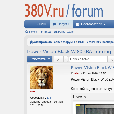
380v.ru
Форумы
Пользователи
с
Поиск
Вход
Регистрация
ы
Электротехнические форумы
ИБП - источники беспер
лк
Power-Vision Black W 80 кВА - фотог
и
Ответить
Power-Vision Black W
alex
»
22 дек 2016, 12:55
С
Power-Vision Black W 80 к
о
о
б
Короткий видео-фильм тут
щ
alex
е
Вложения
Сообщения:
136
н
Зарегистрирован:
16 июн
и
2011, 20:54
е