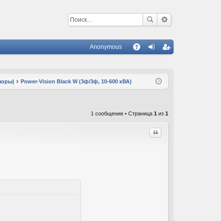
Anonymous
С
A
хо
ег
Q
д
ис
зоры)
Power-Vision Black W (3ф/3ф, 10-600 кВА)
тр
ац
1 сообщение • Страница
1
из
1
ия
Цитата