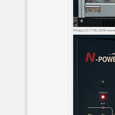
004.jpg (212.77 КБ) 16538 прос