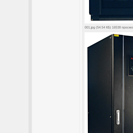
001.jpg (54.54 КБ) 16538 просм