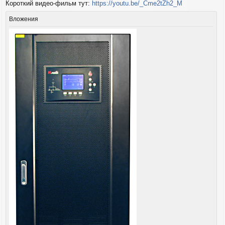
б
Короткий видео-фильм тут:
https://youtu.be/_Cme2tZh2_M
щ
е
Вложения
н
и
е