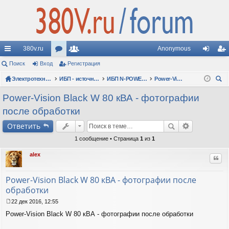
380v.ru
Anonymous
с
Поиск
Вход
ор
Регистрация
ол
хо
ег
ы
Электротехнические форумы
ум
ьз
ИБП - источники бесперебойного питания
ИБП N-POWER: новые модели (презентации, фотосессии, обзоры)
Power-Vision Black W (3ф/3ф, 10-600 кВА)
д
ис
ои
лк
ы
ов
тр
Power-Vision Black W 80 кВА - фотографии
ск
после обработки
и
ат
ац
Ответить
ел
ия
1 сообщение • Страница
1
из
1
и
alex
Цит
Power-Vision Black W 80 кВА - фотографии после
обработки
22 дек 2016, 12:55
С
Power-Vision Black W 80 кВА - фотографии после обработки
о
о