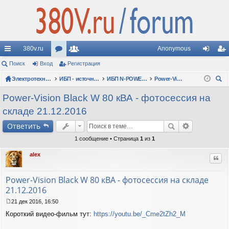
380v.ru
Anonymous
с
Поиск
Вход
ор
Регистрация
ол
хо
ег
ы
Электротехнические форумы
ум
ьз
ИБП - источники бесперебойного питания
ИБП N-POWER: новые модели (презентации, фотосессии, обзоры)
Power-Vision Black W (3ф/3ф, 10-600 кВА)
д
ис
ои
лк
ы
ов
тр
Power-Vision Black W 80 кВА - фотосессия на
ск
складе 21.12.2016
и
ат
ац
Ответить
ел
ия
1 сообщение • Страница
1
из
1
и
alex
Цит
Power-Vision Black W 80 кВА - фотосессия на складе
21.12.2016
21 дек 2016, 16:50
С
Короткий видео-фильм тут:
https://youtu.be/_Cme2tZh2_M
о
о