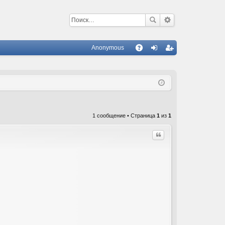
Anonymous
С
A
хо
ег
Q
д
ис
тр
ац
1 сообщение • Страница
1
из
1
ия
Цитата