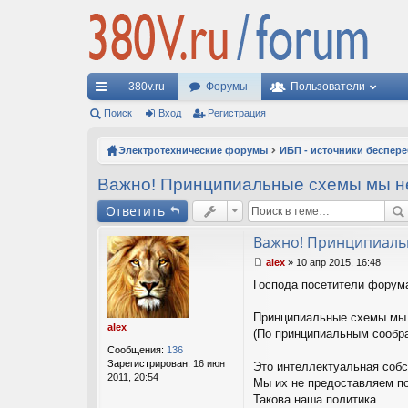
380v.ru
Форумы
Пользователи
с
Поиск
Вход
Регистрация
ы
Электротехнические форумы
ИБП - источники беспер
лк
Важно! Принципиальные схемы мы н
и
Ответить
Важно! Принципиаль
alex
»
10 апр 2015, 16:48
С
Господа посетители форум
о
о
б
Принципиальные схемы мы 
щ
alex
(По принципиальным сообр
е
Сообщения:
136
н
Зарегистрирован:
16 июн
Это интеллектуальная собс
и
2011, 20:54
е
Мы их не предоставляем по
Такова наша политика.