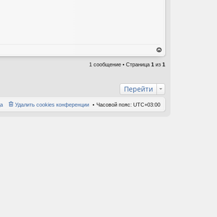
ер
1 сообщение • Страница
1
из
ну
1
ть
ся
к
Перейти
на
ча
а
Удалить cookies конференции
Часовой пояс:
UTC+03:00
лу