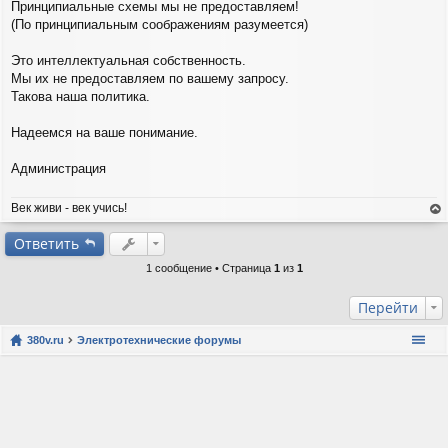
б
Принципиальные схемы мы не предоставляем!
щ
(По принципиальным соображениям разумеется)
е
н
Это интеллектуальная собственность.
и
е
Мы их не предоставляем по вашему запросу.
Такова наша политика.
Надеемся на ваше понимание.
Администрация
Век живи - век учись!
ер
ну
Ответить
ть
1 сообщение • Страница
1
из
1
ся
к
на
Перейти
ча
лу
380v.ru
Электротехнические форумы