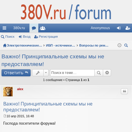
380v.ru
Anonymous
с
Поиск
Вход
ор
Регистрация
ол
хо
ег
ы
ум
Электротехнические форумы
ьз
ИБП - источники бесперебойного питания
Вопросы по ремонту и сервисному обслуживанию ИБП
д
ис
ои
лк
ы
ов
тр
Важно! Принципиальные схемы мы не
ск
предоставляем!
и
ат
ац
Ответить
ел
ия
1 сообщение • Страница
1
из
1
и
alex
Цит
Важно! Принципиальные схемы мы не
предоставляем!
10 апр 2015, 16:48
С
Господа посетители форума!
о
о