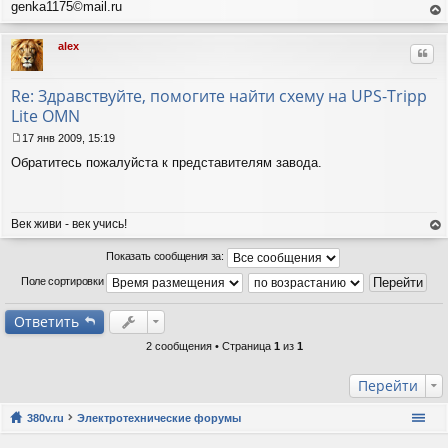
б
genka1175©mail.ru
щ
ер
е
ну
alex
н
Цит
ть
и
ся
е
к
Re: Здравствуйте, помогите найти схему на UPS-Tripp
на
Lite OMN
ча
лу
17 янв 2009, 15:19
С
Обратитесь пожалуйста к представителям завода.
о
о
б
щ
Век живи - век учись!
е
н
ер
и
ну
Показать сообщения за:
е
ть
Поле сортировки
ся
к
на
Ответить
ча
лу
2 сообщения • Страница
1
из
1
Перейти
380v.ru
Электротехнические форумы