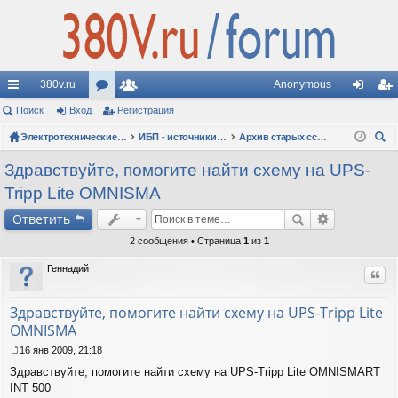
380v.ru
Anonymous
с
Поиск
Вход
ор
Регистрация
ол
хо
ег
ы
ум
Электротехнические форумы
ьз
ИБП - источники бесперебойного питания
Архив старых ссылок
д
ис
ои
лк
ы
ов
тр
Здравствуйте, помогите найти схему на UPS-
ск
Tripp Lite OMNISMA
и
ат
ац
Ответить
ел
ия
2 сообщения • Страница
1
из
1
и
Геннадий
Цит
Здравствуйте, помогите найти схему на UPS-Tripp Lite
OMNISMA
16 янв 2009, 21:18
С
Здравствуйте, помогите найти схему на UPS-Tripp Lite OMNISMART
о
о
INT 500