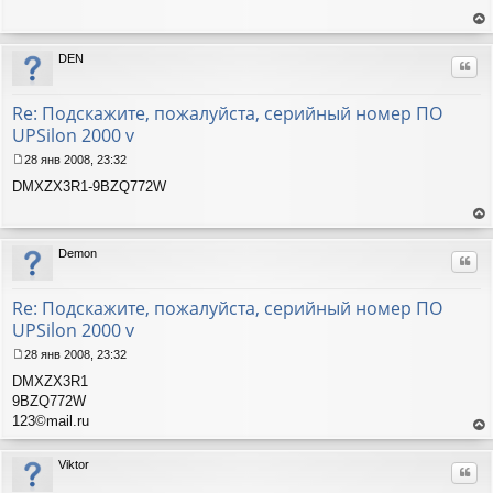
о
б
ер
щ
ну
DEN
е
Цит
ть
н
ся
и
к
Re: Подскажите, пожалуйста, серийный номер ПО
е
на
UPSilon 2000 v
ча
лу
28 янв 2008, 23:32
С
DMXZX3R1-9BZQ772W
о
о
б
ер
щ
ну
Demon
е
Цит
ть
н
ся
и
к
Re: Подскажите, пожалуйста, серийный номер ПО
е
на
UPSilon 2000 v
ча
лу
28 янв 2008, 23:32
С
DMXZX3R1
о
о
9BZQ772W
б
123©mail.ru
щ
ер
е
ну
Viktor
н
Цит
ть
и
ся