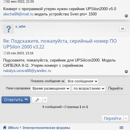
02 июл 2022, 21:55
С
Конверт с программой утерян нужен серийник UPSilon2000 v5.0
о
о
alecha99@mail.ru
модель устройства Sven pro+ 1500
б
ер
щ
ну
s_adm
е
Цит
ть
н
ся
и
к
Re: Подскажите, пожалуйста, серийный номер ПО
е
на
UPSilon 2000 v3.22
ча
лу
19 сен 2023, 13:16
С
Подскажите, пожалуйста, серийник для UPSilicon2000. Модель
о
о
СИПБ2КА.9-11. Утерян конверт с серийником.
б
natalya.usova88@yandex.ru
щ
ер
е
ну
Показать сообщения за:
н
ть
и
Поле сортировки
ся
е
к
на
Ответить
ча
лу
9 сообщений • Страница
1
из
1
Перейти
380v.ru
Электротехнические форумы