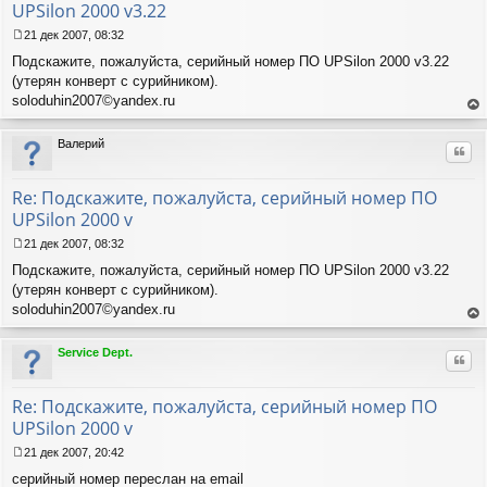
UPSilon 2000 v3.22
21 дек 2007, 08:32
С
Подскажите, пожалуйста, серийный номер ПО UPSilon 2000 v3.22
о
о
(утерян конверт с сурийником).
б
soloduhin2007©yandex.ru
щ
ер
е
ну
Валерий
н
Цит
ть
и
ся
е
к
Re: Подскажите, пожалуйста, серийный номер ПО
на
UPSilon 2000 v
ча
лу
21 дек 2007, 08:32
С
Подскажите, пожалуйста, серийный номер ПО UPSilon 2000 v3.22
о
о
(утерян конверт с сурийником).
б
soloduhin2007©yandex.ru
щ
ер
е
ну
Service Dept.
н
Цит
ть
и
ся
е
к
Re: Подскажите, пожалуйста, серийный номер ПО
на
UPSilon 2000 v
ча
лу
21 дек 2007, 20:42
С
серийный номер переслан на email
о