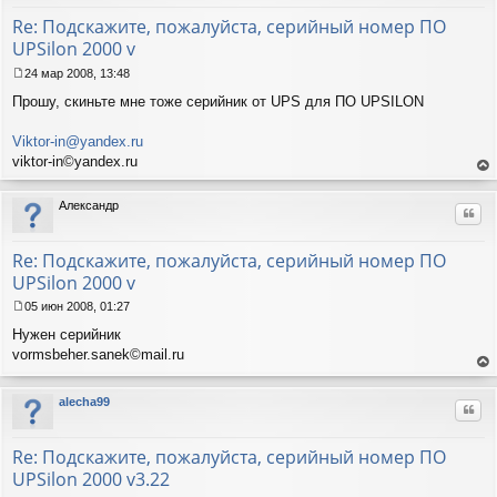
е
к
Re: Подскажите, пожалуйста, серийный номер ПО
на
UPSilon 2000 v
ча
лу
24 мар 2008, 13:48
С
Прошу, скиньте мне тоже серийник от UPS для ПО UPSILON
о
о
б
Viktor-in@yandex.ru
щ
viktor-in©yandex.ru
е
ер
н
ну
и
Александр
Цит
ть
е
ся
к
Re: Подскажите, пожалуйста, серийный номер ПО
на
UPSilon 2000 v
ча
лу
05 июн 2008, 01:27
С
Нужен серийник
о
о
vormsbeher.sanek©mail.ru
б
ер
щ
ну
alecha99
е
Цит
ть
н
ся
и
к
Re: Подскажите, пожалуйста, серийный номер ПО
е
на
UPSilon 2000 v3.22
ча
лу