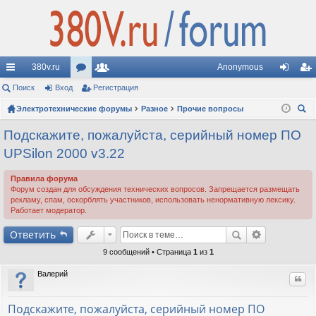
380v.ru
Anonymous
с
Поиск
Вход
ор
Регистрация
ол
хо
ег
ы
Электротехнические форумы
ум
ьз
Разное
Прочие вопросы
д
ис
ои
лк
ы
ов
тр
Подскажите, пожалуйста, серийный номер ПО
ск
UPSilon 2000 v3.22
и
ат
ац
ел
ия
Правила форума
Форум создан для обсуждения технических вопросов. Запрещается размещать
и
рекламу, спам, оскорблять участников, использовать ненормативную лексику.
Работает модератор.
Ответить
9 сообщений • Страница
1
из
1
Валерий
Цит
Подскажите, пожалуйста, серийный номер ПО