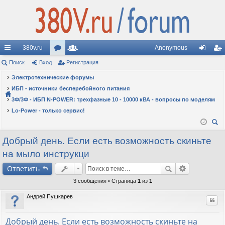
380v.ru
Anonymous
с
Поиск
Вход
ор
Регистрация
ол
хо
ег
ы
Электротехнические форумы
ум
ьз
д
ис
ИБП - источники бесперебойного питания
лк
ы
ов
тр
3Ф/3Ф - ИБП N-POWER: трехфазные 10 - 10000 кВА - вопросы по моделям
и
ат
ац
Lo-Power - только сервис!
ел
ия
ои
и
Добрый день. Если есть возможность скиньте
ск
на мыло инструкци
Ответить
3 сообщения • Страница
1
из
1
Андрей Пушкарев
Цит
Добрый день. Если есть возможность скиньте на