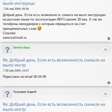
мыло инструкци
06 апр 2009, 05:36
С
Добрый день. Если есть возможность скиньте на мыло инструкцию
о
о
на русском языке по эксплуатации ИБП Lopower 30 ква. А так же
б
телефоны менеджеров к которым обращаться на счет
щ
принципиальных схем
е
Спасибо
н
seesrza©mail.ru
и
е
ер
ну
Service Dept.
Цит
ть
ся
к
Re: Добрый день. Если есть возможность скиньте на
на
мыло инстр
ча
лу
09 апр 2009, 14:27
С
Переслано на email 06.04.09
о
о
б
ер
щ
ну
Пушкарев Андрей
е
Цит
ть
н
ся
и
к
Re: Добрый день. Если есть возможность скиньте на
е
на
мыло инстр
ча