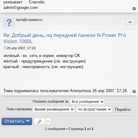
б
указывает . . Спасибо.
щ
admin©google.com
е
ер
н
ну
и
tech@n-power.ru
Цит
ть
е
ся
к
Re: Добрый день, на передней панели N-Power Pro
на
Vision 1000L
ча
лу
26 апр 2007, 17:19
С
зелёный - вх. сеть в норме, инвертор ОК
о
о
жёлтый - предупреждение (см. инструкцию)
б
красный - неисправность (см. инструкцию)
щ
е
н
и
е
Тема поднималась пользователем Anonymous 26 апр 2007, 17:19.
ер
ну
Показать сообщения за:
ть
Поле сортировки
ся
к
на
Ответить
ча
лу
2 сообщения • Страница
1
из
1