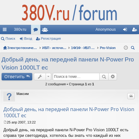
380v.ru
Anonymous
с
Поиск
Вход
ор
Регистрация
ол
хо
ег
ы
Электротехнические форумы
ум
ьз
ИБП - источники бесперебойного питания
1Ф/1Ф - ИБП N-POWER - однофазные 1-10 кВА - вопросы по моделям
Pro-Vision
д
ис
ои
лк
ы
ов
тр
Добрый день, на передней панели N-Power Pro
ск
Vision 1000LT ес
и
ат
ац
Ответить
ел
ия
2 сообщения • Страница
1
из
1
и
Максим
Цит
Добрый день, на передней панели N-Power Pro Vision
1000LT ес
25 апр 2007, 13:22
С
Добрый день, на передней панели N-Power Pro Vision 1000LT есть
о
о
справа три светодиода, хотелось бы знать что каждый из них