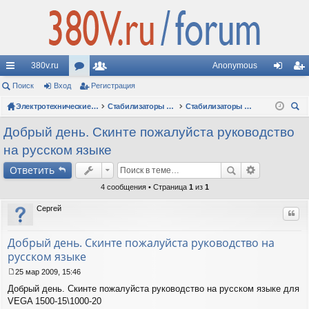
380v.ru
Anonymous
с
Поиск
Вход
ор
Регистрация
ол
хо
ег
ы
ум
Электротехнические форумы
ьз
Стабилизаторы напряжения
Стабилизаторы других производителей: вопросы
д
ис
ои
лк
ы
ов
тр
Добрый день. Скинте пожалуйста руководство
ск
на русском языке
и
ат
ац
Ответить
ел
ия
4 сообщения • Страница
1
из
1
и
Сергей
Цит
Добрый день. Скинте пожалуйста руководство на
русском языке
25 мар 2009, 15:46
С
Добрый день. Скинте пожалуйста руководство на русском языке для
о
о
VEGA 1500-15\1000-20