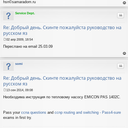
б
hsn©samaradom.ru
щ
ер
е
ну
Service Dept.
н
Цит
ть
и
ся
е
к
Re: Добрый день. Скинте пожалуйста руководство на
на
русском яз
ча
лу
02 апр 2009, 18:54
С
Переслано на email 25.03.09
о
о
б
ер
щ
ну
somi
е
Цит
ть
н
ся
и
к
Re: Добрый день. Скинте пожалуйста руководство на
е
на
русском яз
ча
лу
13 сен 2014, 09:08
С
Необходима инструкция по тепловому насосу EMICON PAS 1402C.
о
о
б
щ
Pass your
ccna questions
and
ccnp routing and switching - Pass4-sure
е
exams in first try.
н
и
е