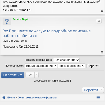
б
тех. характеристики, соотношение входного напряжения к выходной
щ
мощности.
е
s.e.v.041787©mail.ru
н
ер
и
ну
е
Service Dept.
Цит
ть
ся
к
Re: Пришлите пожалуйста подробное описание
на
работы стабилизат
ча
лу
22 мар 2011, 19:47
С
Переслано Ср 02.03.2011.
о
о
б
ер
щ
ну
Показать сообщения за:
е
ть
н
Поле сортировки
ся
и
к
е
на
Ответить
ча
лу
2 сообщения • Страница
1
из
1
Перейти
380v.ru
Электротехнические форумы