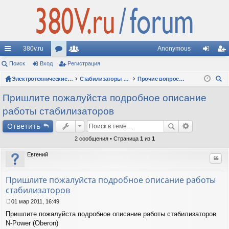
380v.ru
Anonymous
с
Поиск
Вход
ор
Регистрация
ол
хо
ег
ы
ум
Электротехнические форумы
ьз
Стабилизаторы напряжения
Прочие вопросы по стабилизаторам
д
ис
ои
лк
ы
ов
тр
Пришлите пожалуйста подробное описание
ск
работы стабилизаторов
и
ат
ац
Ответить
ел
ия
2 сообщения • Страница
1
из
1
и
Евгений
Цит
Пришлите пожалуйста подробное описание работы
стабилизаторов
01 мар 2011, 16:49
С
Пришлите пожалуйста подробное описание работы стабилизаторов
о
о
N-Power (Oberon)