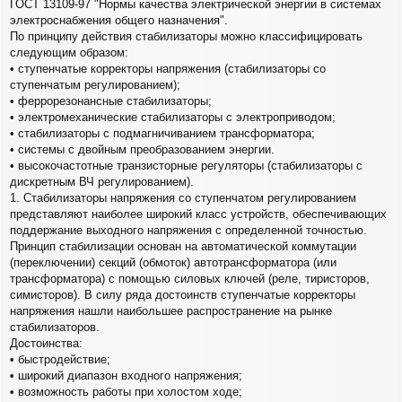
ГОСТ 13109-97 "Нормы качества электрической энергии в системах
е
электроснабжения общего назначения".
н
По принципу действия стабилизаторы можно классифицировать
и
е
следующим образом:
• ступенчатые корректоры напряжения (стабилизаторы со
ступенчатым регулированием);
• феррорезонансные стабилизаторы;
• электромеханические стабилизаторы с электроприводом;
• стабилизаторы с подмагничиванием трансформатора;
• системы с двойным преобразованием энергии.
• высокочастотные транзисторные регуляторы (стабилизаторы с
дискретным ВЧ регулированием).
1. Стабилизаторы напряжения со ступенчатом регулированием
представляют наиболее широкий класс устройств, обеспечивающих
поддержание выходного напряжения с определенной точностью.
Принцип стабилизации основан на автоматической коммутации
(переключении) секций (обмоток) автотрансформатора (или
трансформатора) с помощью силовых ключей (реле, тиристоров,
симисторов). В силу ряда достоинств ступенчатые корректоры
напряжения нашли наибольшее распространение на рынке
стабилизаторов.
Достоинства:
• быстродействие;
• широкий диапазон входного напряжения;
• возможность работы при холостом ходе;