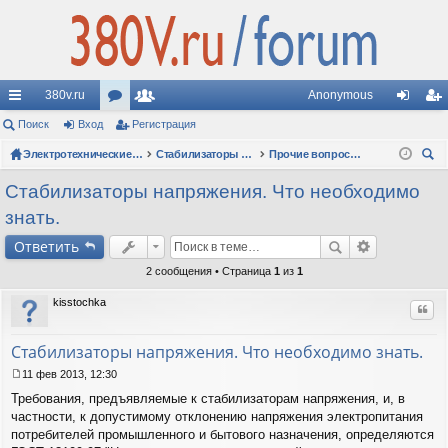
380v.ru
Anonymous
с
Поиск
Вход
ор
Регистрация
ол
хо
ег
ы
ум
Электротехнические форумы
ьз
Стабилизаторы напряжения
Прочие вопросы по стабилизаторам
д
ис
ои
лк
ы
ов
тр
Стабилизаторы напряжения. Что необходимо
ск
знать.
и
ат
ац
Ответить
ел
ия
2 сообщения • Страница
1
из
1
и
kisstochka
Цит
Стабилизаторы напряжения. Что необходимо знать.
11 фев 2013, 12:30
С
Требования, предъявляемые к стабилизаторам напряжения, и, в
о
о
частности, к допустимому отклонению напряжения электропитания
б
потребителей промышленного и бытового назначения, определяются
щ