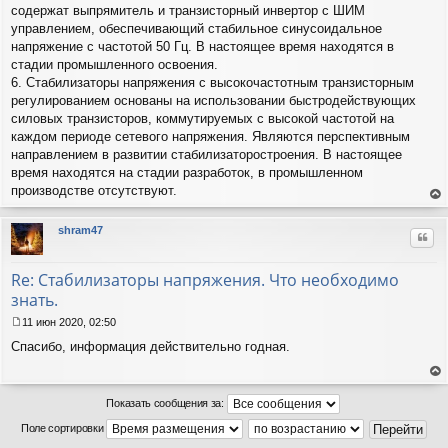
содержат выпрямитель и транзисторный инвертор с ШИМ
управлением, обеспечивающий стабильное синусоидальное
напряжение с частотой 50 Гц. В настоящее время находятся в
стадии промышленного освоения.
6. Стабилизаторы напряжения с высокочастотным транзисторным
регулированием основаны на использовании быстродействующих
силовых транзисторов, коммутируемых с высокой частотой на
каждом периоде сетевого напряжения. Являются перспективным
направлением в развитии стабилизаторостроения. В настоящее
время находятся на стадии разработок, в промышленном
производстве отсутствуют.
ер
ну
shram47
Цит
ть
ся
к
Re: Стабилизаторы напряжения. Что необходимо
на
знать.
ча
лу
11 июн 2020, 02:50
С
Спасибо, информация действительно годная.
о
о
б
ер
щ
ну
Показать сообщения за:
е
ть
н
Поле сортировки
ся
и
к