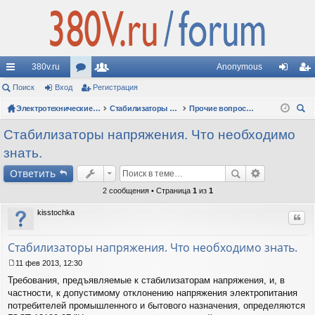
380v.ru
Anonymous
с
Поиск
Вход
ор
Регистрация
ол
хо
ег
ы
ум
Электротехнические форумы
ьз
Стабилизаторы напряжения
Прочие вопросы по стабилизаторам
д
ис
ои
лк
ы
ов
тр
Стабилизаторы напряжения. Что необходимо
ск
знать.
и
ат
ац
Ответить
ел
ия
2 сообщения • Страница
1
из
1
и
kisstochka
Цит
Стабилизаторы напряжения. Что необходимо знать.
11 фев 2013, 12:30
С
Требования, предъявляемые к стабилизаторам напряжения, и, в
о
о
частности, к допустимому отклонению напряжения электропитания
б
потребителей промышленного и бытового назначения, определяются
щ