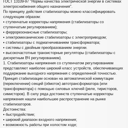
ГОСТ 13109-97 "Нормы качества электрической энергии в системах
е
электроснабжения общего назначения".
н
По принципу действия стабилизаторы можно классифицировать
и
е
следующим образом:
• ступенчатые корректоры напряжения (стабилизаторы со
ступенчатым регулированием);
• феррорезонансные стабилизаторы;
• электромеханические стабилизаторы с электроприводом;
• стабилизаторы с подмагничиванием трансформатора;
• системы с двойным преобразованием энергии.
• высокочастотные транзисторные регуляторы (стабилизаторы с
дискретным ВЧ регулированием).
1. Стабилизаторы напряжения со ступенчатом регулированием
представляют наиболее широкий класс устройств, обеспечивающих
поддержание выходного напряжения с определенной точностью.
Принцип стабилизации основан на автоматической коммутации
(переключении) секций (обмоток) автотрансформатора (или
трансформатора) с помощью силовых ключей (реле, тиристоров,
симисторов). В силу ряда достоинств ступенчатые корректоры
напряжения нашли наибольшее распространение на рынке
стабилизаторов.
Достоинства:
• быстродействие;
• широкий диапазон входного напряжения;
• возможность работы при холостом ходе;