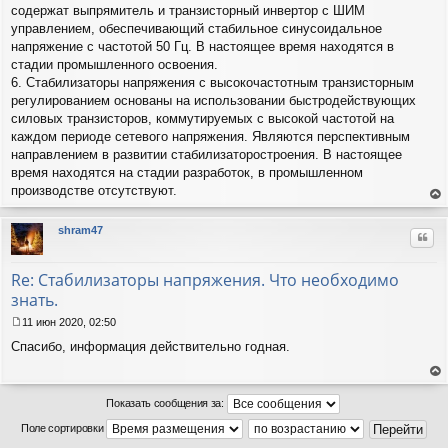
содержат выпрямитель и транзисторный инвертор с ШИМ
управлением, обеспечивающий стабильное синусоидальное
напряжение с частотой 50 Гц. В настоящее время находятся в
стадии промышленного освоения.
6. Стабилизаторы напряжения с высокочастотным транзисторным
регулированием основаны на использовании быстродействующих
силовых транзисторов, коммутируемых с высокой частотой на
каждом периоде сетевого напряжения. Являются перспективным
направлением в развитии стабилизаторостроения. В настоящее
время находятся на стадии разработок, в промышленном
производстве отсутствуют.
ер
ну
shram47
Цит
ть
ся
к
Re: Стабилизаторы напряжения. Что необходимо
на
знать.
ча
лу
11 июн 2020, 02:50
С
Спасибо, информация действительно годная.
о
о
б
ер
щ
ну
Показать сообщения за:
е
ть
н
Поле сортировки
ся
и
к