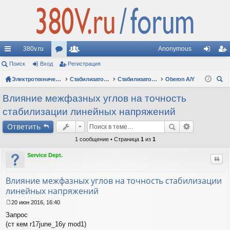
380v.ru
Anonymous
с
Поиск
Вход
ор
Регистрация
ол
хо
ег
ы
Электротехнические форумы
ум
ьз
Стабилизаторы напряжения
Стабилизаторы Oberon: вопросы по моделям
Oberon A/Y
д
ис
ои
лк
ы
ов
тр
Влияние межфазных углов на точность
ск
стабилизации линейных напряжений
и
ат
ац
Ответить
ел
ия
1 сообщение • Страница
1
из
1
и
Service Dept.
Цит
Влияние межфазных углов на точность стабилизации
линейных напряжений
20 июн 2016, 16:40
С
Запрос
о
о
(ст кем r17june_16y mod1)