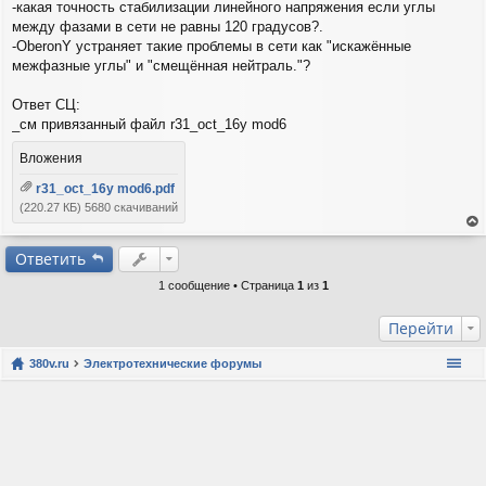
б
-какая точность стабилизации линейного напряжения если углы
щ
между фазами в сети не равны 120 градусов?.
е
-OberonY устраняет такие проблемы в сети как "искажённые
н
межфазные углы" и "смещённая нейтраль."?
и
е
Ответ СЦ:
_см привязанный файл r31_oct_16y mod6
Вложения
r31_oct_16y mod6.pdf
(220.27 КБ) 5680 скачиваний
ер
ну
Ответить
ть
1 сообщение • Страница
1
из
1
ся
к
на
Перейти
ча
лу
380v.ru
Электротехнические форумы