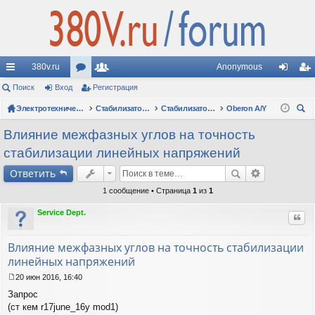
380v.ru
Anonymous
с
Поиск
Вход
ор
Регистрация
ол
хо
ег
ы
Электротехнические форумы
ум
ьз
Стабилизаторы напряжения
Стабилизаторы Oberon: вопросы по моделям
Oberon A/Y
д
ис
ои
лк
ы
ов
тр
Влияние межфазных углов на точность
ск
стабилизации линейных напряжений
и
ат
ац
Ответить
ел
ия
1 сообщение • Страница
1
из
1
и
Service Dept.
Цит
Влияние межфазных углов на точность стабилизации
линейных напряжений
20 июн 2016, 16:40
С
Запрос
о
о
(ст кем r17june_16y mod1)