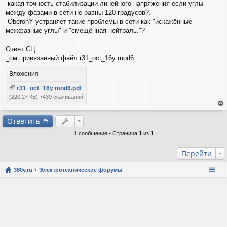
б
-какая точность стабилизации линейного напряжения если углы
щ
между фазами в сети не равны 120 градусов?.
е
-OberonY устраняет такие проблемы в сети как "искажённые
н
межфазные углы" и "смещённая нейтраль."?
и
е
Ответ СЦ:
_см привязанный файл r31_oct_16y mod6
Вложения
r31_oct_16y mod6.pdf
(220.27 КБ) 7439 скачиваний
ер
ну
Ответить
ть
1 сообщение • Страница
1
из
1
ся
к
на
Перейти
ча
лу
380v.ru
Электротехнические форумы