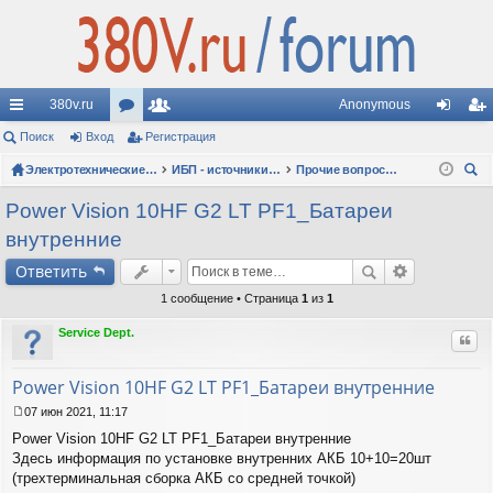
380v.ru
Anonymous
с
Поиск
Вход
ор
Регистрация
ол
хо
ег
ы
ум
Электротехнические форумы
ьз
ИБП - источники бесперебойного питания
Прочие вопросы по ИБП
д
ис
ои
лк
ы
ов
тр
Power Vision 10HF G2 LT PF1_Батареи
ск
внутренние
и
ат
ац
Ответить
ел
ия
1 сообщение • Страница
1
из
1
и
Service Dept.
Цит
Power Vision 10HF G2 LT PF1_Батареи внутренние
07 июн 2021, 11:17
С
Power Vision 10HF G2 LT PF1_Батареи внутренние
о
о
Здесь информация по установке внутренних АКБ 10+10=20шт
б
(трехтерминальная сборка АКБ со средней точкой)
щ