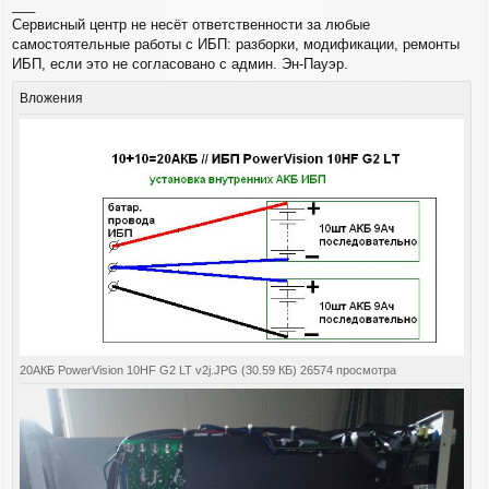
___
е
Сервисный центр не несёт ответственности за любые
н
самостоятельные работы с ИБП: разборки, модификации, ремонты
и
е
ИБП, если это не согласовано с админ. Эн-Пауэр.
Вложения
20АКБ PowerVision 10HF G2 LT v2j.JPG (30.59 КБ) 26574 просмотра