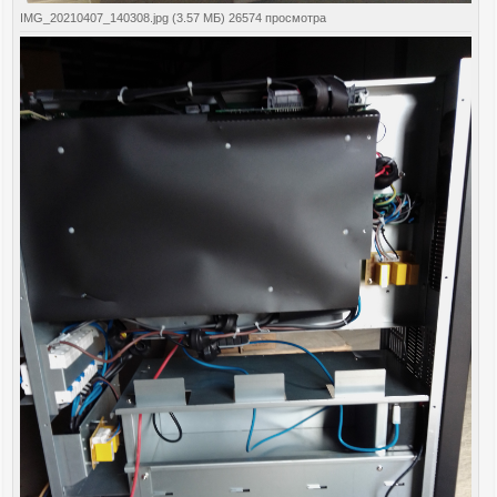
IMG_20210407_140308.jpg (3.57 МБ) 26574 просмотра