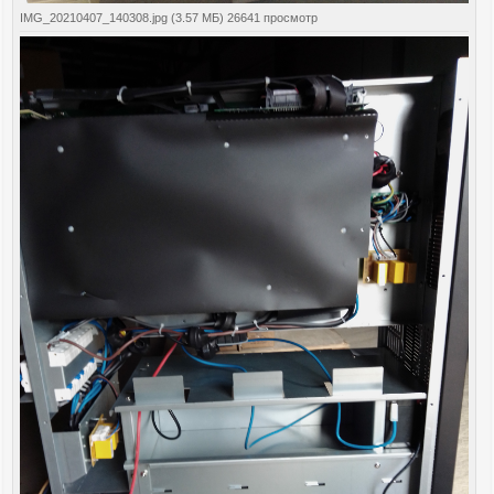
IMG_20210407_140308.jpg (3.57 МБ) 26641 просмотр