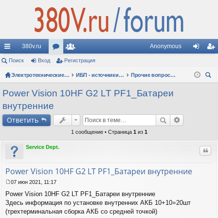
380v.ru
Anonymous
с
Поиск
Вход
ор
Регистрация
ол
хо
ег
ы
ум
Электротехнические форумы
ьз
ИБП - источники бесперебойного питания
Прочие вопросы по ИБП
д
ис
ои
лк
ы
ов
тр
Power Vision 10HF G2 LT PF1_Батареи
ск
внутренние
и
ат
ац
Ответить
ел
ия
1 сообщение • Страница
1
из
1
и
Service Dept.
Цит
Power Vision 10HF G2 LT PF1_Батареи внутренние
07 июн 2021, 11:17
С
Power Vision 10HF G2 LT PF1_Батареи внутренние
о
о
Здесь информация по установке внутренних АКБ 10+10=20шт
б
(трехтерминальная сборка АКБ со средней точкой)
щ