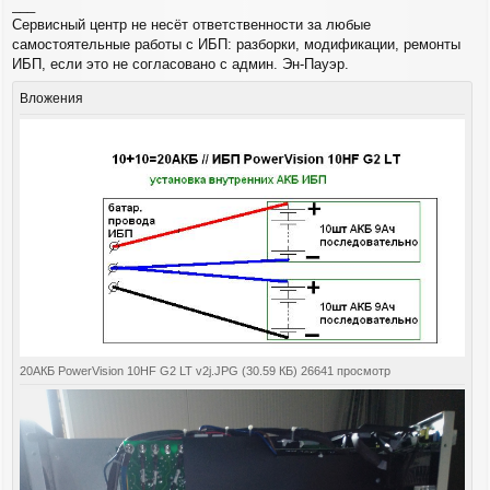
___
е
Сервисный центр не несёт ответственности за любые
н
самостоятельные работы с ИБП: разборки, модификации, ремонты
и
е
ИБП, если это не согласовано с админ. Эн-Пауэр.
Вложения
20АКБ PowerVision 10HF G2 LT v2j.JPG (30.59 КБ) 26641 просмотр