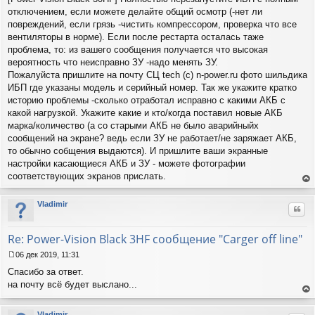
отключением, если можете делайте общий осмотр (-нет ли
повреждений, если грязь -чистить компрессором, проверка что все
вентиляторы в норме). Если после рестарта осталась таже
проблема, то: из вашего сообщения получается что высокая
вероятность что неисправно ЗУ -надо менять ЗУ.
Пожалуйста пришлите на почту СЦ tech (c) n-power.ru фото шильдика
ИБП где указаны модель и серийный номер. Так же укажите кратко
историю проблемы -сколько отработал исправно с какими АКБ с
какой нагрузкой. Укажите какие и кто/когда поставил новые АКБ
марка/количество (а со старыми АКБ не было аварийныйх
сообщений на экране? ведь если ЗУ не работает/не заряжает АКБ,
то обычно собщения выдаются). И пришлите ваши экранные
настройки касающиеся АКБ и ЗУ - можете фотографии
соответствующих экранов прислать.
ер
ну
Vladimir
Цит
ть
ся
к
Re: Power-Vision Black 3HF сообщение "Carger off line"
на
ча
06 дек 2019, 11:31
С
лу
Спасибо за ответ.
о
о
на почту всё будет выслано...
б
ер
щ
ну
Vladimir
е