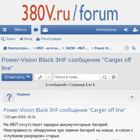
380v.ru
Anonymous
с
Поиск
Вход
ор
Регистрация
ол
хо
ег
ы
Электротехнические форумы
ум
ьз
ИБП - источники бесперебойного питания
3Ф/3Ф - ИБП N-POWER: трехфазные 10 - 10000 кВА - вопросы по моделям
Power-Vision HF
д
ис
ои
лк
ы
ов
тр
Power-Vision Black 3HF сообщение "Carger off
ск
line"
и
ат
ац
Ответить
ел
ия
6 сообщений • Страница
1
из
1
и
Vladimir
Цит
Power-Vision Black 3HF сообщение "Carger off line"
03 дек 2019, 16:31
С
На ИБП отсутствует зарядка аккумуляторных батарей.
о
о
Неисправность обнаружена при замене батарей на новые, в связи с
б
«глубоким разрядом» старых.
щ