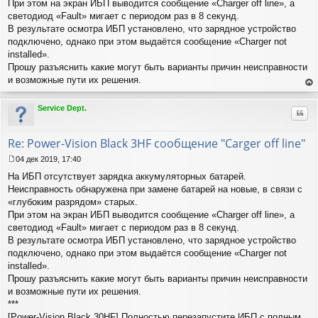
При этом на экран ИБП выводится сообщение «Charger off line», а
е
светодиод «Fault» мигает с периодом раз в 8 секунд.
н
В результате осмотра ИБП установлено, что зарядное устройство
и
е
подключено, однако при этом выдаётся сообщение «Charger not
installed».
Прошу разъяснить какие могут быть варианты причин неисправности
и возможные пути их решения.
ер
ну
Service Dept.
Цит
ть
ся
к
Re: Power-Vision Black 3HF сообщение "Carger off line"
на
ча
04 дек 2019, 17:40
С
лу
На ИБП отсутствует зарядка аккумуляторных батарей.
о
о
Неисправность обнаружена при замене батарей на новые, в связи с
б
«глубоким разрядом» старых.
щ
При этом на экран ИБП выводится сообщение «Charger off line», а
е
светодиод «Fault» мигает с периодом раз в 8 секунд.
н
В результате осмотра ИБП установлено, что зарядное устройство
и
е
подключено, однако при этом выдаётся сообщение «Charger not
installed».
Прошу разъяснить какие могут быть варианты причин неисправности
и возможные пути их решения.
***
[Power-Vision Black 30HF] Полностью перезапустите ИБП с полным