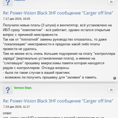
Цит
ть
н
ся
и
к
Re: Power-Vision Black 3HF сообщение "Carger off line"
е
на
ча
17 дек 2019, 16:03
С
лу
Получили новые платы (3 штуки) и вентилятор, всё установлено на
о
о
ИБП сразу "комплектом" - всё работает, однако остался открытым
б
вопрос с причиной неисправности.
щ
Так как от "поплатной" замены руководство отказалось, то даже
е
"локализацию" неисправности в пределах какой либо платы
н
провести не удалось.
и
е
Тем не менее есть очень большие подозрения на плату "контроллера
заряда" (вертикально установленная плата), а именно на
"слетевшую" прошивку микросхемы памяти которая находится
рядом с контроллером. Отсюда вопросы:
- были ли такие случаи в вашей практике;
- возможно ли получить прошивку для "заливки" в память.
ер
ну
Service Dept.
Цит
ть
ся
к
Re: Power-Vision Black 3HF сообщение "Carger off line"
на
ча
19 дек 2019, 11:17
С
лу
ответ
о
о
нет. смены мсх/ЦП и перепрошивки с платой управления зу не