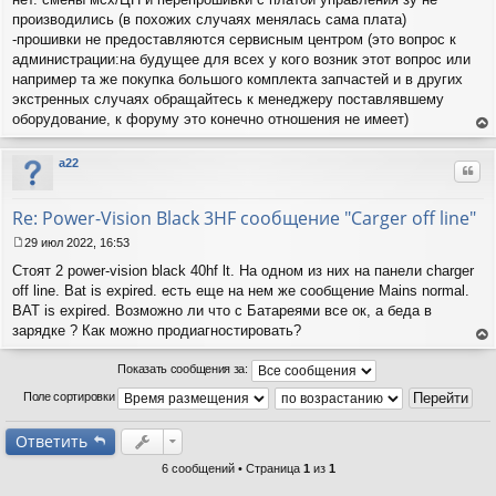
б
производились (в похожих случаях менялась сама плата)
щ
-прошивки не предоставляются сервисным центром (это вопрос к
е
администрации:на будущее для всех у кого возник этот вопрос или
н
например та же покупка большого комплекта запчастей и в других
и
е
экстренных случаях обращайтесь к менеджеру поставлявшему
оборудование, к форуму это конечно отношения не имеет)
ер
ну
a22
Цит
ть
ся
к
Re: Power-Vision Black 3HF сообщение "Carger off line"
на
ча
29 июл 2022, 16:53
С
лу
Стоят 2 power-vision black 40hf lt. На одном из них на панели charger
о
о
off line. Bat is expired. есть еще на нем же сообщение Mains normal.
б
BAT is expired. Возможно ли что с Батареями все ок, а беда в
щ
зарядке ? Как можно продиагностировать?
е
ер
н
ну
Показать сообщения за:
и
ть
е
Поле сортировки
ся
к
на
Ответить
ча
лу
6 сообщений • Страница
1
из
1