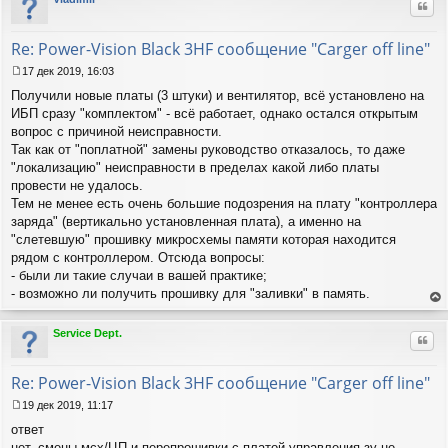
Цит
ть
н
ся
и
к
Re: Power-Vision Black 3HF сообщение "Carger off line"
е
на
ча
17 дек 2019, 16:03
С
лу
Получили новые платы (3 штуки) и вентилятор, всё установлено на
о
о
ИБП сразу "комплектом" - всё работает, однако остался открытым
б
вопрос с причиной неисправности.
щ
Так как от "поплатной" замены руководство отказалось, то даже
е
"локализацию" неисправности в пределах какой либо платы
н
провести не удалось.
и
е
Тем не менее есть очень большие подозрения на плату "контроллера
заряда" (вертикально установленная плата), а именно на
"слетевшую" прошивку микросхемы памяти которая находится
рядом с контроллером. Отсюда вопросы:
- были ли такие случаи в вашей практике;
- возможно ли получить прошивку для "заливки" в память.
ер
ну
Service Dept.
Цит
ть
ся
к
Re: Power-Vision Black 3HF сообщение "Carger off line"
на
ча
19 дек 2019, 11:17
С
лу
ответ
о
о
нет. смены мсх/ЦП и перепрошивки с платой управления зу не