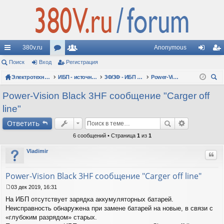
380v.ru
Anonymous
с
Поиск
Вход
ор
Регистрация
ол
хо
ег
ы
Электротехнические форумы
ум
ьз
ИБП - источники бесперебойного питания
3Ф/3Ф - ИБП N-POWER: трехфазные 10 - 10000 кВА - вопросы по моделям
Power-Vision HF
д
ис
ои
лк
ы
ов
тр
Power-Vision Black 3HF сообщение "Carger off
ск
line"
и
ат
ац
Ответить
ел
ия
6 сообщений • Страница
1
из
1
и
Vladimir
Цит
Power-Vision Black 3HF сообщение "Carger off line"
03 дек 2019, 16:31
С
На ИБП отсутствует зарядка аккумуляторных батарей.
о
о
Неисправность обнаружена при замене батарей на новые, в связи с
б
«глубоким разрядом» старых.
щ