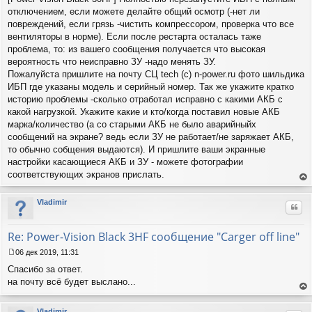
отключением, если можете делайте общий осмотр (-нет ли
повреждений, если грязь -чистить компрессором, проверка что все
вентиляторы в норме). Если после рестарта осталась таже
проблема, то: из вашего сообщения получается что высокая
вероятность что неисправно ЗУ -надо менять ЗУ.
Пожалуйста пришлите на почту СЦ tech (c) n-power.ru фото шильдика
ИБП где указаны модель и серийный номер. Так же укажите кратко
историю проблемы -сколько отработал исправно с какими АКБ с
какой нагрузкой. Укажите какие и кто/когда поставил новые АКБ
марка/количество (а со старыми АКБ не было аварийныйх
сообщений на экране? ведь если ЗУ не работает/не заряжает АКБ,
то обычно собщения выдаются). И пришлите ваши экранные
настройки касающиеся АКБ и ЗУ - можете фотографии
соответствующих экранов прислать.
ер
ну
Vladimir
Цит
ть
ся
к
Re: Power-Vision Black 3HF сообщение "Carger off line"
на
ча
06 дек 2019, 11:31
С
лу
Спасибо за ответ.
о
о
на почту всё будет выслано...
б
ер
щ
ну
Vladimir
е