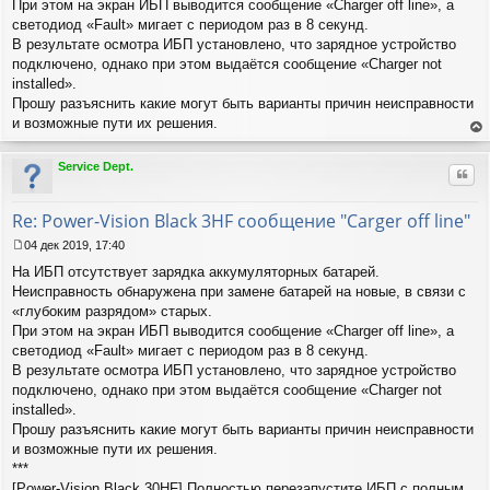
При этом на экран ИБП выводится сообщение «Charger off line», а
е
светодиод «Fault» мигает с периодом раз в 8 секунд.
н
В результате осмотра ИБП установлено, что зарядное устройство
и
е
подключено, однако при этом выдаётся сообщение «Charger not
installed».
Прошу разъяснить какие могут быть варианты причин неисправности
и возможные пути их решения.
ер
ну
Service Dept.
Цит
ть
ся
к
Re: Power-Vision Black 3HF сообщение "Carger off line"
на
ча
04 дек 2019, 17:40
С
лу
На ИБП отсутствует зарядка аккумуляторных батарей.
о
о
Неисправность обнаружена при замене батарей на новые, в связи с
б
«глубоким разрядом» старых.
щ
При этом на экран ИБП выводится сообщение «Charger off line», а
е
светодиод «Fault» мигает с периодом раз в 8 секунд.
н
В результате осмотра ИБП установлено, что зарядное устройство
и
е
подключено, однако при этом выдаётся сообщение «Charger not
installed».
Прошу разъяснить какие могут быть варианты причин неисправности
и возможные пути их решения.
***
[Power-Vision Black 30HF] Полностью перезапустите ИБП с полным