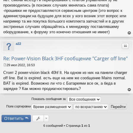
б
производились (в похожих случаях менялась сама плата)
щ
-прошивки не предоставляются сервисным центром (это вопрос к
е
администрации:на будущее для всех у кого возник этот вопрос или
н
например та же покупка большого комплекта запчастей и в других
и
е
экстренных случаях обращайтесь к менеджеру поставлявшему
оборудование, к форуму это конечно отношения не имеет)
ер
ну
a22
Цит
ть
ся
к
Re: Power-Vision Black 3HF сообщение "Carger off line"
на
ча
29 июл 2022, 16:53
С
лу
Стоят 2 power-vision black 40hf lt. На одном из них на панели charger
о
о
off line. Bat is expired. есть еще на нем же сообщение Mains normal.
б
BAT is expired. Возможно ли что с Батареями все ок, а беда в
щ
зарядке ? Как можно продиагностировать?
е
ер
н
ну
Показать сообщения за:
и
ть
е
Поле сортировки
ся
к
на
Ответить
ча
лу
6 сообщений • Страница
1
из
1