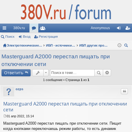
380v.ru
Anonymous
с
Поиск
Вход
ор
Регистрация
ол
хо
ег
ы
ум
Электротехнические форумы
ьз
ИБП - источники бесперебойного питания
ИБП других производителей: вопросы
д
ис
ои
лк
ы
ов
тр
Masterguard A2000 перестал пищать при
ск
отключении сети
и
ат
ац
Ответить
ел
ия
1 сообщение • Страница
1
из
1
и
ozps
Цит
Masterguard A2000 перестал пищать при отключении
сети
01 апр 2022, 15:14
С
Masterguard A2000 перестал пищать при отключении сети. Пищит
о
о
когда кнопками переключаешь режим работы, то есть динамик