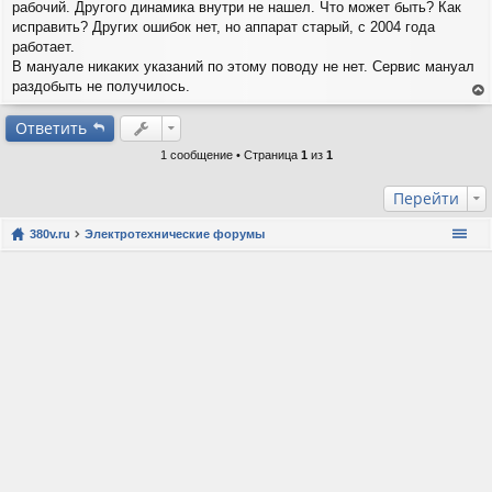
б
рабочий. Другого динамика внутри не нашел. Что может быть? Как
щ
исправить? Других ошибок нет, но аппарат старый, с 2004 года
е
работает.
н
В мануале никаких указаний по этому поводу не нет. Сервис мануал
и
е
раздобыть не получилось.
ер
ну
Ответить
ть
1 сообщение • Страница
1
из
1
ся
к
на
Перейти
ча
лу
380v.ru
Электротехнические форумы