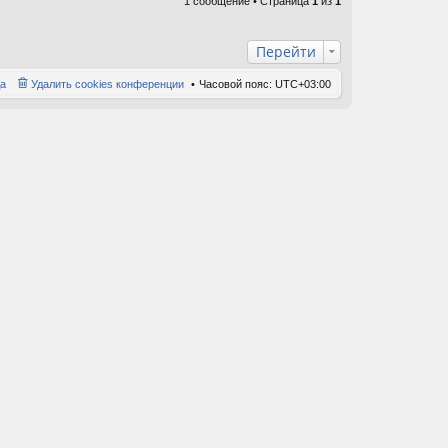
1 сообщение • Страница
1
из
ну
1
ть
ся
к
Перейти
на
ча
а
Удалить cookies конференции
Часовой пояс:
UTC+03:00
лу