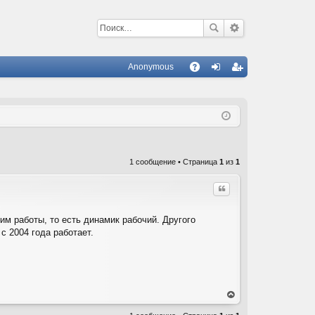
Anonymous
С
A
хо
ег
Q
д
ис
тр
ац
1 сообщение • Страница
1
из
1
ия
Цитата
м работы, то есть динамик рабочий. Другого
с 2004 года работает.
ер