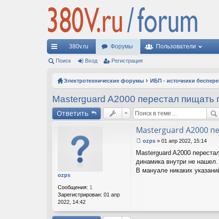
380v.ru
Форумы
Пользователи
с
Поиск
Вход
Регистрация
ы
Электротехнические форумы
ИБП - источники беспер
лк
Masterguard A2000 перестал пищать 
и
Ответить
Masterguard A2000 п
ozps
»
01 апр 2022, 15:14
С
Masterguard A2000 переста
о
о
динамика внутри не нашел. 
б
В мануале никаких указани
ozps
щ
е
Сообщения:
1
н
Зарегистрирован:
01 апр
и
2022, 14:42
е