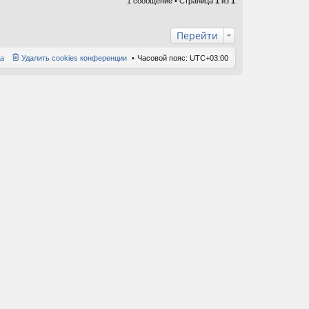
1 сообщение • Страница
1
из
ну
1
ть
ся
к
Перейти
на
ча
а
Удалить cookies конференции
Часовой пояс:
UTC+03:00
лу