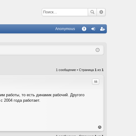
Anonymous
С
A
хо
ег
Q
д
ис
тр
ац
1 сообщение • Страница
1
из
1
ия
Цитата
м работы, то есть динамик рабочий. Другого
с 2004 года работает.
ер