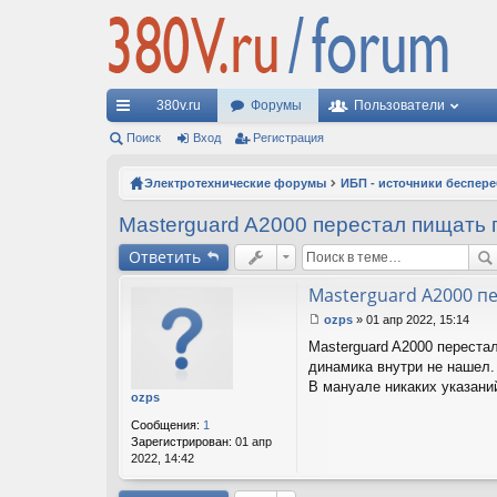
380v.ru
Форумы
Пользователи
с
Поиск
Вход
Регистрация
ы
Электротехнические форумы
ИБП - источники беспер
лк
Masterguard A2000 перестал пищать 
и
Ответить
Masterguard A2000 п
ozps
»
01 апр 2022, 15:14
С
Masterguard A2000 переста
о
о
динамика внутри не нашел. 
б
В мануале никаких указани
ozps
щ
е
Сообщения:
1
н
Зарегистрирован:
01 апр
и
2022, 14:42
е