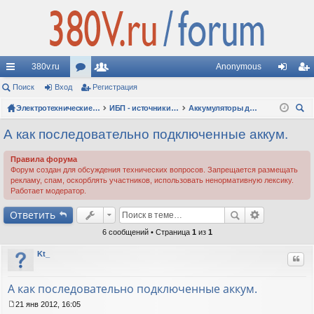
380v.ru
Anonymous
с
Поиск
Вход
ор
Регистрация
ол
хо
ег
ы
ум
Электротехнические форумы
ьз
ИБП - источники бесперебойного питания
Аккумуляторы для ИБП и батарейные комплекты
д
ис
ои
лк
ы
ов
тр
А как последовательно подключенные аккум.
ск
и
ат
ац
Правила форума
Форум создан для обсуждения технических вопросов. Запрещается размещать
ел
ия
рекламу, спам, оскорблять участников, использовать ненормативную лексику.
Работает модератор.
и
Ответить
6 сообщений • Страница
1
из
1
Kt_
Цит
А как последовательно подключенные аккум.
21 янв 2012, 16:05
С