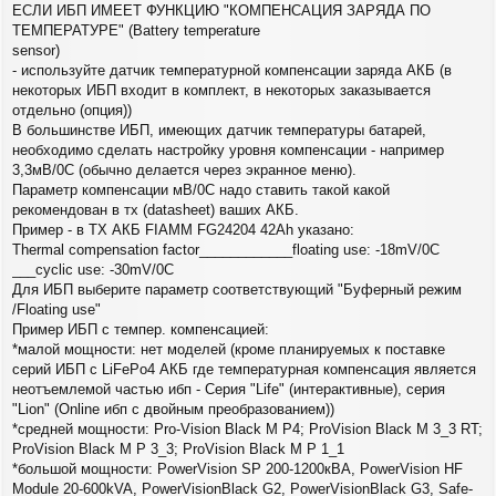
ЕСЛИ ИБП ИМЕЕТ ФУНКЦИЮ "КОМПЕНСАЦИЯ ЗАРЯДА ПО
ТЕМПЕРАТУРЕ" (Battery temperature
sensor)
- используйте датчик температурной компенсации заряда АКБ (в
некоторых ИБП входит в комплект, в некоторых заказывается
отдельно (опция))
В большинстве ИБП, имеющих датчик температуры батарей,
необходимо сделать настройку уровня компенсации - например
3,3мВ/0С (обычно делается через экранное меню).
Параметр компенсации мВ/0С надо ставить такой какой
рекомендован в тх (datasheet) ваших АКБ.
Пример - в ТХ АКБ FIAMM FG24204 42Ah указано:
Thermal compensation factor____________floating use: -18mV/0C
___cyclic use: -30mV/0C
Для ИБП выберите параметр соответствующий "Буферный режим
/Floating use"
Пример ИБП с темпер. компенсацией:
*малой мощности: нет моделей (кроме планируемых к поставке
серий ИБП с LiFePo4 АКБ где температурная компенсация является
неотъемлемой частью ибп - Серия "Life" (интерактивные), cерия
"Lion" (Online ибп с двойным преобразованием))
*средней мощности: Pro-Vision Black M P4; ProVision Black M 3_3 RT;
ProVision Black M P 3_3; ProVision Black M P 1_1
*большой мощности: PowerVision SP 200-1200кВА, PowerVision HF
Module 20-600kVA, PowerVisionBlack G2, PowerVisionBlack G3, Safe-