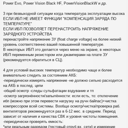
Power Evo, Power Vision Black HF, PowerVisionBlackW и др.
3 при безвыходной ситуации когда температура эксплуатации высока
ЕСЛИ ИБП НЕ ИМЕЕТ ФУНКЦИИ "КОМПЕНСАЦИЯ ЗАРЯДА ПО
ТЕМПЕРАТУРЕ"
ЕСЛИ ИБП ПОЗВОЛЯЕТ ПЕРЕНАСТРОИТЬ НАПРЯЖЕНИЕ
ЗАРЯДНОГО УСТРОЙСТВА
перенастройте напряжение ЗУ (float charge voltage) на более низкий
уровень соответственно вашей повышенной температуре.
В некоторых ИБП это делается через меню на экране, в некоторых
ИБП переменным резистором или джамперами на плате ЗУ
(рекомендуется обратиться в СЦ).
4 для условий высоких температур необходимо чаще и более
внимательно следить за состоянием АКБ:
-периодически измерять напряжение -не должно сильно расходится
на АКБ в послед. цепи
-общий осмотр -следы сульфатации вздувание и тп
-осмотр загрязнённости/запылённости: если есть, то: отключение
ибп (можно при этом перевести нагрузку на ручн байпас)+чистка
компрессором всей системы. Вообще осмотр/чистка/проверка раб.
вентиляторов рекомендуется раз в 6-12 мес. в среднем. Период
зависит от наличия и качества СВК и уровня чистоты помещения.
-периодически проверять емкость:
*или реальным разрядом (тестовый отруб вх. сети) и измерение