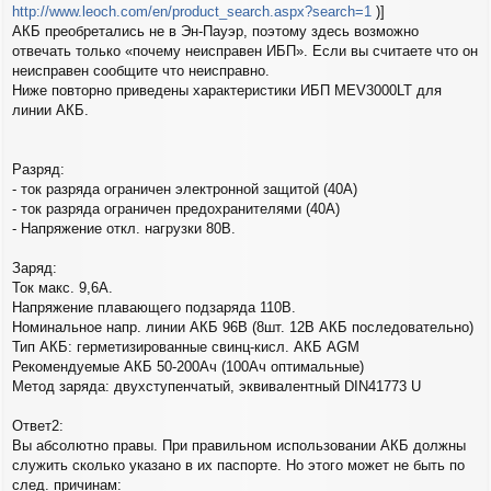
http://www.leoch.com/en/product_search.aspx?search=1
)]
АКБ преобретались не в Эн-Пауэр, поэтому здесь возможно
отвечать только «почему неисправен ИБП». Если вы считаете что он
неисправен сообщите что неисправно.
Ниже повторно приведены характеристики ИБП MEV3000LT для
линии АКБ.
Разряд:
- ток разряда ограничен электронной защитой (40А)
- ток разряда ограничен предохранителями (40А)
- Напряжение откл. нагрузки 80В.
Заряд:
Ток макс. 9,6А.
Напряжение плавающего подзаряда 110В.
Номинальное напр. линии АКБ 96В (8шт. 12В АКБ последовательно)
Тип АКБ: герметизированные свинц-кисл. АКБ AGM
Рекомендуемые АКБ 50-200Ач (100Ач оптимальные)
Метод заряда: двухступенчатый, эквивалентный DIN41773 U
Ответ2:
Вы абсолютно правы. При правильном использовании АКБ должны
служить сколько указано в их паспорте. Но этого может не быть по
след. причинам: