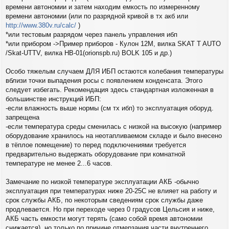
времени автономии и затем находим емкость по измеренному
времени автономии (или по разрядной кривой в тх акб или
http://www.380v.ru/calc/
)
*или тестовым разрядом через панель управления ибп
*или прибором ->Пример приборов - Кулон 12М, вилка SKAT T AUTO
/Skat-UTTV, вилка НВ-01(orionspb.ru) BOLK 105 и др.)
Особо тяжелым случаем ДЛЯ ИБП остаются колебания температуры
вблизи точки выпадения росы с появлением конденсата. Этого
следует избегать. Рекомендация здесь стандартная изложенная в
большинстве инструкций ИБП:
-если влажность выше нормы (см тх ибп) то эксплуатация оборуд.
запрещена
-если температура среды сменилась с низкой на высокую (например
оборудование хранилось на неотапливаемом складе и было внесено
в тёплое помещение) то перед подключениями требуется
предварительно выдержать оборудование при комнатной
температуре не менее 2...6 часов.
Замечание по низкой температуре эксплуатации АКБ -обычно
эксплуатация при температурах ниже 20-25С не влияет на работу и
срок службы АКБ, по некоторым сведениям срок службы даже
продлевается. Но при переходе через 0 градусов Цельсия и ниже,
АКБ часть емкости могут терять (само собой время автономии
снижается), но только по причине отмерзания части внутреннего