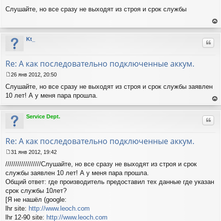
С
лу
Слушайте, но все сразу не выходят из строя и срок службы
о
о
б
ер
щ
ну
Kt_
е
Цит
ть
н
ся
и
к
Re: А как последовательно подключенные аккум.
е
на
ча
26 янв 2012, 20:50
С
лу
Слушайте, но все сразу не выходят из строя и срок службы заявлен
о
о
10 лет! А у меня пара прошла.
б
ер
щ
ну
Service Dept.
е
Цит
ть
н
ся
и
к
Re: А как последовательно подключенные аккум.
е
на
ча
31 янв 2012, 19:42
С
лу
//////////////////Слушайте, но все сразу не выходят из строя и срок
о
о
службы заявлен 10 лет! А у меня пара прошла.
б
Общий ответ: где производитель предоставил тех данные где указан
щ
срок службы 10лет?
е
[Я не нашёл (google:
н
lhr site:
http://www.leoch.com
и
е
lhr 12-90 site:
http://www.leoch.com