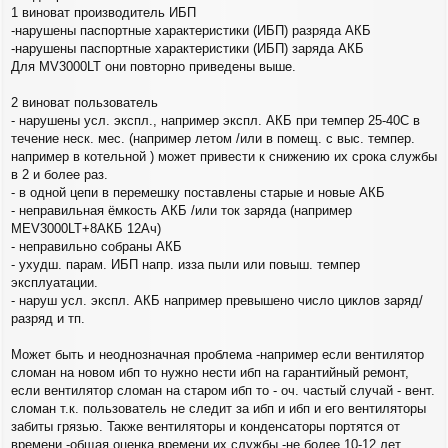
1 виноват производитель ИБП
-нарушены паспортные характеристики (ИБП) разряда АКБ
-нарушены паспортные характеристики (ИБП) заряда АКБ
Для MV3000LT они повторно приведены выше.
2 виноват пользователь
- нарушены усл. экспл., например экспл. АКБ при темпер 25-40С в
течение неск. мес. (например летом /или в помещ. с выс. темпер.
например в котельной ) может привести к снижению их срока службы
в 2 и более раз.
- в одной цепи в перемешку поставлены старые и новые АКБ
- неправильная ёмкость АКБ /или ток заряда (например
MEV3000LT+8АКБ 12Ач)
- неправильно собраны АКБ
- ухудш. парам. ИБП напр. изза пыли или повыш. темпер
эксплуатации.
- наруш усл. экспл. АКБ например превышено число циклов заряд/
разряд и тп.
Может быть и неоднозначная проблема -например если вентилятор
сломан на новом ибп то нужно нести ибп на гарантийный ремонт,
если вентилятор сломан на старом ибп то - оч. частый случай - вент.
сломан т.к. пользователь не следит за ибп и ибп и его вентиляторы
забиты грязью. Также вентиляторы и конденсаторы портятся от
времени -общая оценка времени их службы -не более 10-12 лет.