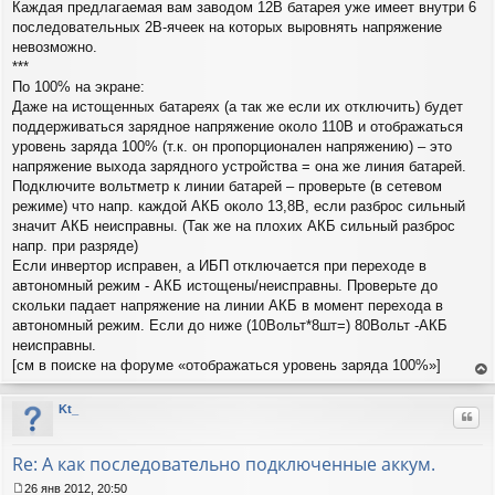
Каждая предлагаемая вам заводом 12В батарея уже имеет внутри 6
последовательных 2В-ячеек на которых выровнять напряжение
невозможно.
***
По 100% на экране:
Даже на истощенных батареях (а так же если их отключить) будет
поддерживаться зарядное напряжение около 110В и отображаться
уровень заряда 100% (т.к. он пропорционален напряжению) – это
напряжение выхода зарядного устройства = она же линия батарей.
Подключите вольтметр к линии батарей – проверьте (в сетевом
режиме) что напр. каждой АКБ около 13,8В, если разброс сильный
значит АКБ неисправны. (Так же на плохих АКБ сильный разброс
напр. при разряде)
Если инвертор исправен, а ИБП отключается при переходе в
автономный режим - АКБ истощены/неисправны. Проверьте до
скольки падает напряжение на линии АКБ в момент перехода в
автономный режим. Если до ниже (10Вольт*8шт=) 80Вольт -АКБ
неисправны.
[см в поиске на форуме «отображаться уровень заряда 100%»]
ер
ну
Kt_
Цит
ть
ся
к
Re: А как последовательно подключенные аккум.
на
ча
26 янв 2012, 20:50