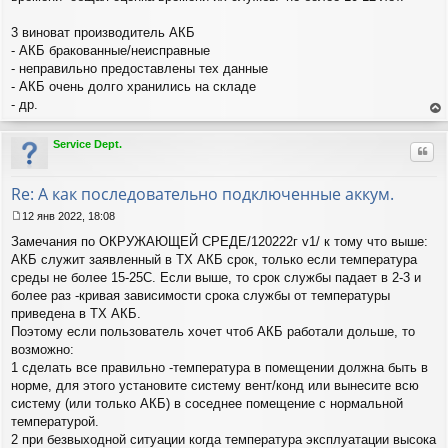
3 виноват производитель АКБ
- АКБ бракованные/неисправные
- неправильно предоставлены тех данные
- АКБ очень долго хранились на складе
- др.
ер
ну
Service Dept.
Цит
ть
ся
к
Re: А как последовательно подключенные аккум.
на
ча
12 янв 2022, 18:08
С
лу
Замечания по ОКРУЖАЮЩЕЙ СРЕДЕ/120222г v1/ к тому что выше:
о
о
АКБ служит заявленный в ТХ АКБ срок, только если температура
б
среды не более 15-25С. Если выше, то срок службы падает в 2-3 и
щ
более раз -кривая зависимости срока службы от температуры
е
приведена в ТХ АКБ.
н
Поэтому если пользователь хочет чтоб АКБ работали дольше, то
и
е
возможно:
1 сделать все правильно -температура в помещении должна быть в
норме, для этого установите систему вент/конд или вынесите всю
систему (или только АКБ) в соседнее помещение с нормальной
температурой.
2 при безвыходной ситуации когда температура эксплуатации высока