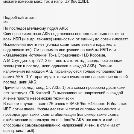
можете измерив макс ток и напр. ЗУ (9А 110В).
е
н
и
е
Подробный ответ:
***
По последовательному подкл АКБ:
Свинцово-кислотные АКБ подключены последовательно почти во
всех ИБП (и в др. технике) мощностью от единиц до сотен киловатт.
Исключений почти нет (только сами такие ветви в параллель
подключаются). См например инструкции по любым ИБП или
«Химические Источники Тока Справочник» Н.В Коровин,
А.М.Скундин. стр 272, 275. Тоесть это метод заряда постоянным
током (ток в послед. цепи одинаков в каждой АКБ). Равные
напряжения на каждой АКБ гарантируются только исправностью
самих АКБ. З.У. гарантирует только суммарное напряжение на всей
послед. цепи АКБ.
Причины послед. соед СК АКБ: 1) эта схема проверена десятками
лет эксплуат. СК батарей. 2) выравнивание напряжений в каждой
ячейке просто невозможно технически
В вашем случае – всего 2В ячеек = 8АКБ*6шт=48ячеек. В больших
ИБП сотни ячеек. Нужны десятки и сотни силовых элементов и
проводов для таких схем стабилизации (например такие схемы
стабилизации используются в Li Ion/Po АКБ так как эти акб не
способны к самовыравниванию напряжений ячеек, в отличии от
свинц.-кисл. акб).