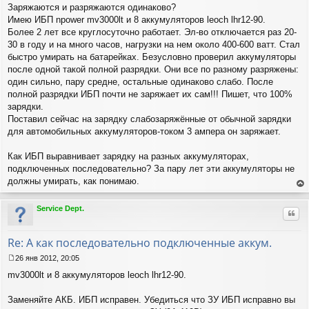
Заряжаются и разряжаются одинаково?
о
о
Имею ИБП npower mv3000lt и 8 аккумуляторов leoch lhr12-90.
б
Более 2 лет все круглосуточно работает. Эл-во отключается раз 20-
щ
30 в году и на много часов, нагрузки на нем около 400-600 ватт. Стал
е
быстро умирать на батарейках. Безусловно проверил аккумуляторы
н
после одной такой полной разрядки. Они все по разному разряжены:
и
е
один сильно, пару средне, остальные одинаково слабо. После
полной разрядки ИБП почти не заряжает их сам!!! Пишет, что 100%
зарядки.
Поставил сейчас на зарядку слабозаряжённые от обычной зарядки
для автомобильных аккумуляторов-током 3 ампера он заряжает.
Как ИБП выравнивает зарядку на разных аккумуляторах,
подключенных последовательно? За пару лет эти аккумуляторы не
должны умирать, как понимаю.
ер
ну
Service Dept.
Цит
ть
ся
к
Re: А как последовательно подключенные аккум.
на
ча
26 янв 2012, 20:05
С
лу
mv3000lt и 8 аккумуляторов leoch lhr12-90.
о
о
б
Заменяйте АКБ. ИБП исправен. Убедиться что ЗУ ИБП исправно вы
щ